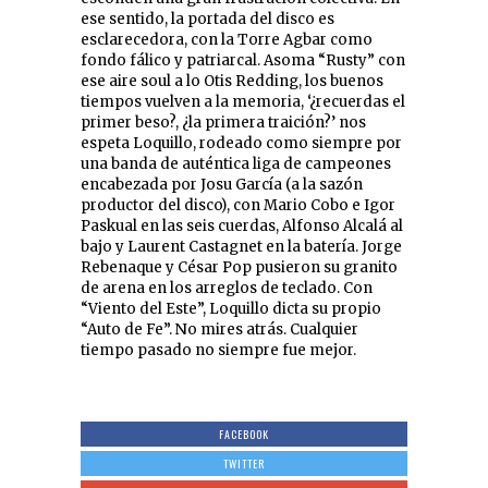
ese sentido, la portada del disco es
esclarecedora, con la Torre Agbar como
fondo fálico y patriarcal. Asoma “Rusty” con
ese aire soul a lo Otis Redding, los buenos
tiempos vuelven a la memoria, ‘¿recuerdas el
primer beso?, ¿la primera traición?’ nos
espeta Loquillo, rodeado como siempre por
una banda de auténtica liga de campeones
encabezada por Josu García (a la sazón
productor del disco), con Mario Cobo e Igor
Paskual en las seis cuerdas, Alfonso Alcalá al
bajo y Laurent Castagnet en la batería. Jorge
Rebenaque y César Pop pusieron su granito
de arena en los arreglos de teclado. Con
“Viento del Este”, Loquillo dicta su propio
“Auto de Fe”. No mires atrás. Cualquier
tiempo pasado no siempre fue mejor.
FACEBOOK
TWITTER