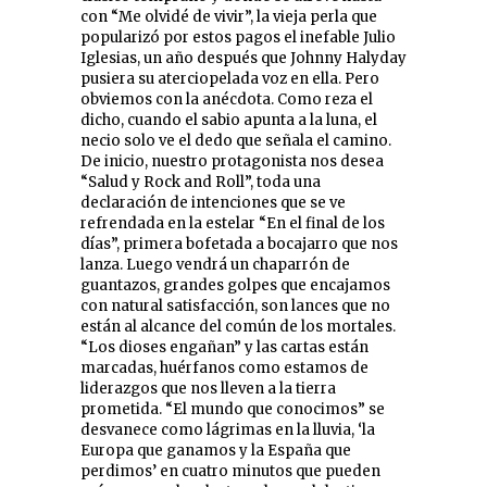
con “Me olvidé de vivir”, la vieja perla que
popularizó por estos pagos el inefable Julio
Iglesias, un año después que Johnny Halyday
pusiera su aterciopelada voz en ella. Pero
obviemos con la anécdota. Como reza el
dicho, cuando el sabio apunta a la luna, el
necio solo ve el dedo que señala el camino.
De inicio, nuestro protagonista nos desea
“Salud y Rock and Roll”, toda una
declaración de intenciones que se ve
refrendada en la estelar “En el final de los
días”, primera bofetada a bocajarro que nos
lanza. Luego vendrá un chaparrón de
guantazos, grandes golpes que encajamos
con natural satisfacción, son lances que no
están al alcance del común de los mortales.
“Los dioses engañan” y las cartas están
marcadas, huérfanos como estamos de
liderazgos que nos lleven a la tierra
prometida. “El mundo que conocimos” se
desvanece como lágrimas en la lluvia, ‘la
Europa que ganamos y la España que
perdimos’ en cuatro minutos que pueden