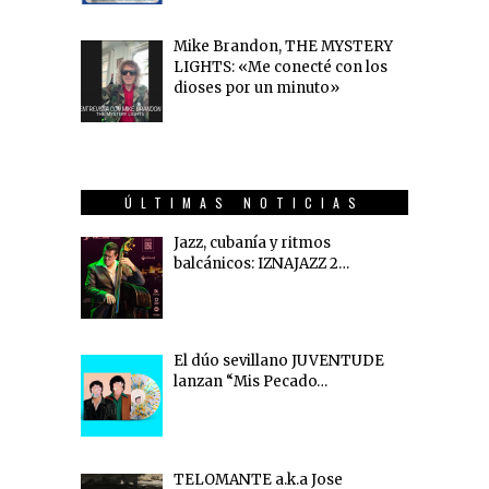
Mike Brandon, THE MYSTERY
LIGHTS: «Me conecté con los
dioses por un minuto»
ÚLTIMAS NOTICIAS
Jazz, cubanía y ritmos
balcánicos: IZNAJAZZ 2…
El dúo sevillano JUVENTUDE
lanzan “Mis Pecado…
TELOMANTE a.k.a Jose