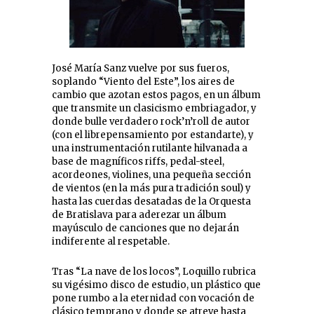
José María Sanz vuelve por sus fueros,
soplando “Viento del Este”, los aires de
cambio que azotan estos pagos, en un álbum
que transmite un clasicismo embriagador, y
donde bulle verdadero rock’n’roll de autor
(con el librepensamiento por estandarte), y
una instrumentación rutilante hilvanada a
base de magníficos riffs, pedal-steel,
acordeones, violines, una pequeña sección
de vientos (en la más pura tradición soul) y
hasta las cuerdas desatadas de la Orquesta
de Bratislava para aderezar un álbum
mayúsculo de canciones que no dejarán
indiferente al respetable.
Tras “La nave de los locos”, Loquillo rubrica
su vigésimo disco de estudio, un plástico que
pone rumbo a la eternidad con vocación de
clásico temprano y donde se atreve hasta