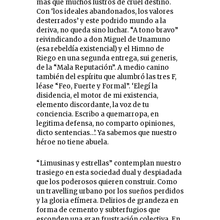
más que muchos lustros de cruel destino.
Con ‘los ideales abandonados, los valores
desterrados’ y este podrido mundo a la
deriva, no queda sino luchar. “A tono bravo”
reivindicando a don Miguel de Unamuno
(esa rebeldía existencial) y el Himno de
Riego en una segunda entrega, sui generis,
de la “Mala Reputación”. A medio canino
también del espíritu que alumbró las tres F,
léase “Feo, Fuerte y Formal”. ‘Elegí la
disidencia, el motor de mi existencia,
elemento discordante, la voz de tu
conciencia. Escribo a quemarropa, en
legitima defensa, no comparto opiniones,
dicto sentencias…’. Ya sabemos que nuestro
héroe no tiene abuela.
“Limusinas y estrellas” contemplan nuestro
trasiego en esta sociedad dual y despiadada
que los poderosos quieren construir. Como
un travelling urbano por los sueños perdidos
y la gloria efímera. Delirios de grandeza en
forma de cemento y subterfugios que
esconden una gran frustración colectiva. En