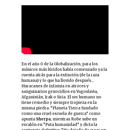
En el año 0 de la Globalización, para los
músicos más lúcidos había comenzado ya la
cuenta atrás para la extinción (de la raza
humana) y lo que ha llovido después…
Huracanes de infamia en atroces y
sanguinarios genocidios en Yugoslavia,
Afganistán, Irak o Siria. El ser humano no
tiene remedio y siempre tropieza en la
misma piedra. “Planeta Tierra fundado
como una cruel escuela de guerra” como
apunta
Sherpa
, mientras Robe sube un
escalón en “Puta humanidad” y dicta la