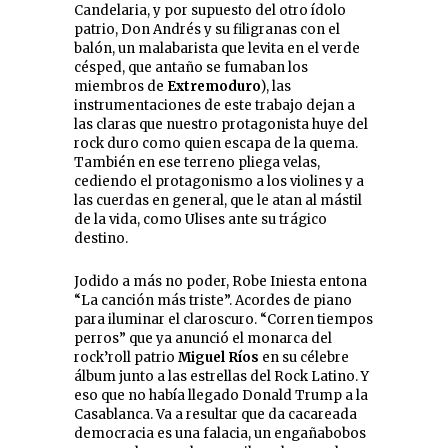
Candelaria, y por supuesto del otro ídolo
patrio, Don Andrés y su filigranas con el
balón, un malabarista que levita en el verde
césped, que antaño se fumaban los
miembros de
Extremoduro
), las
instrumentaciones de este trabajo dejan a
las claras que nuestro protagonista huye del
rock duro como quien escapa de la quema.
También en ese terreno pliega velas,
cediendo el protagonismo a los violines y a
las cuerdas en general, que le atan al mástil
de la vida, como Ulises ante su trágico
destino.
Jodido a más no poder, Robe Iniesta entona
“La canción más triste”. Acordes de piano
para iluminar el claroscuro. “Corren tiempos
perros” que ya anunció el monarca del
rock’roll patrio
Miguel Ríos
en su célebre
álbum junto a las estrellas del Rock Latino. Y
eso que no había llegado Donald Trump a la
Casablanca. Va a resultar que da cacareada
democracia es una falacia, un engañabobos