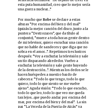
sentencia definitiva: “He dejado de creer en
esta puta humanidad, creo que lo mejor sería
una guerra nuclear…”
Por mucho que
Robe
se declare a estas
alturas “Por encima del bien y del mal”
(quizás la mejor canción del disco, junto a la
puntera “Destrozares”, que da título al
conjunto), “muere a toda horas gente dentro
de mi televisor, quiero escuchar una canción
que no hable de sandeces y que diga que no
sobra en el amor…”. Repetimos tres lustros
después: “Voy a enchufar la televisión y sale
un tío disparando alrededor. Vuelvo a
enchufar la televisión y sale gente huyendo
de la destrucción…”. Mientras los dedos se le
hacen huéspedes a nuestro bardo de
cabecera: “Todo lo que tengo, todo lo que
quiero, todo lo que siento se me vuelve
ajeno”. Aguda visión: “Todo lo que escucho,
todo lo que leo, todo lo que veo me queda
tan lejos…que puedo andar por encima del
mar, por encima del bien y del mal”. La sin
par “La Vereda de la Puerta de Atrás” ya