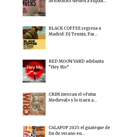
AVENGERS vienen a Españ…
BLACK COFFEE regresa a
Madrid: DJ Tennis, Par…
RED MOON YARD adelanta
“Hey Mo”
CRIM invocan el «Futur
Medieval» y lo traen a…
CALAPOP 2025: el guateque de
fin de verano en…