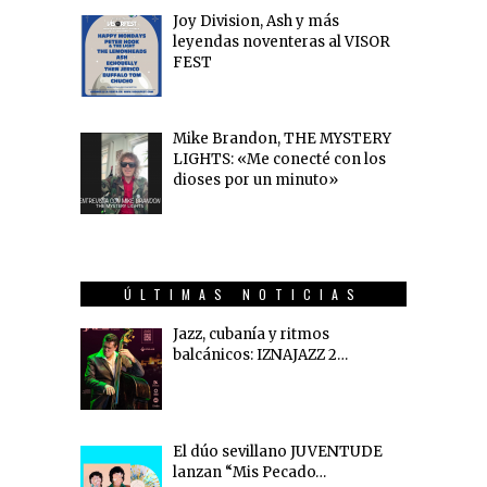
Joy Division, Ash y más
leyendas noventeras al VISOR
FEST
Mike Brandon, THE MYSTERY
LIGHTS: «Me conecté con los
dioses por un minuto»
ÚLTIMAS NOTICIAS
Jazz, cubanía y ritmos
balcánicos: IZNAJAZZ 2…
El dúo sevillano JUVENTUDE
lanzan “Mis Pecado…