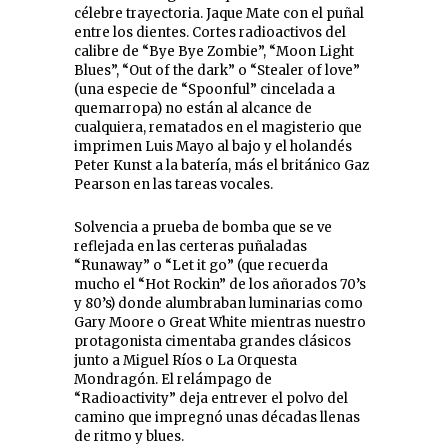
célebre trayectoria. Jaque Mate con el puñal
entre los dientes. Cortes radioactivos del
calibre de “Bye Bye Zombie”, “Moon Light
Blues”, “Out of the dark” o “Stealer of love”
(una especie de “Spoonful” cincelada a
quemarropa) no están al alcance de
cualquiera, rematados en el magisterio que
imprimen Luis Mayo al bajo y el holandés
Peter Kunst a la batería, más el británico Gaz
Pearson en las tareas vocales.
Solvencia a prueba de bomba que se ve
reflejada en las certeras puñaladas
“Runaway” o “Let it go” (que recuerda
mucho el “Hot Rockin” de los añorados 70’s
y 80’s) donde alumbraban luminarias como
Gary Moore o Great White mientras nuestro
protagonista cimentaba grandes clásicos
junto a Miguel Ríos o La Orquesta
Mondragón. El relámpago de
“Radioactivity” deja entrever el polvo del
camino que impregnó unas décadas llenas
de ritmo y blues.