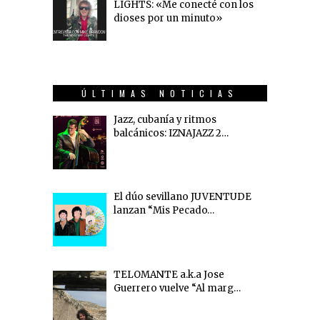
LIGHTS: «Me conecté con los
dioses por un minuto»
ÚLTIMAS NOTICIAS
Jazz, cubanía y ritmos
balcánicos: IZNAJAZZ 2…
El dúo sevillano JUVENTUDE
lanzan “Mis Pecado…
TELOMANTE a.k.a Jose
Guerrero vuelve “Al marg…