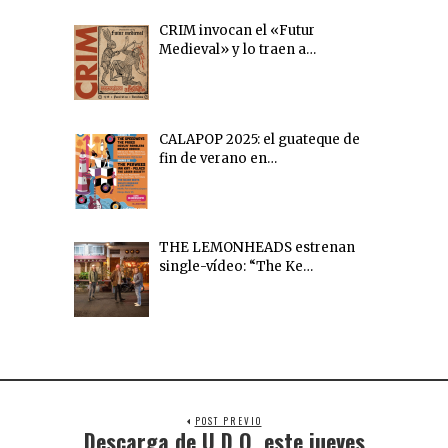
CRIM invocan el «Futur
Medieval» y lo traen a…
CALAPOP 2025: el guateque de
fin de verano en…
THE LEMONHEADS estrenan
single-vídeo: “The Ke…
POST PREVIO
Descarga de U.D.O. este jueves