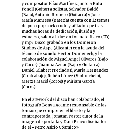
y compositor Elías Martínez, junto a Rafa
Fenoll (Guitarra solista), Salvador Baldó
(Bajo), Antonio Romero (Guitarra) y Jose
María Manresa (Batería) cuenta con 12 temas
de puro pop rock crudo y afilado, que tras
muchas horas de dedicación, ilusión y
esfuerzo, salen a la luz en formato físico (CD)
y mp3 Disco grabado en los Domeron
Studios de Aspe (Alicante) con la ayuda del
técnico de sonido Hector Domenech, y la
colaboración de Miguel Ángel Olivares (Bajo
y Coros), Juanma Aznar (Bajo y Guitarra),
Daniel Gilabert (Teclados), María Hernandez
(Contrabajo), Rubén López (Violonchelo),
Mertxe Maciá (Coros) y Miriam García
(Coros).
En el art-work del disco han colaborado, el
fotógrafo Benya Acame responsable de las
tomas que componen el libreto y la
contraportada, Jonatan Pastor autor de la
imagen de portada y Dani Bravo diseñador
de el «Perro Asirio Cósmico»