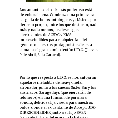
Los amantes del rock más poderoso están
de enhorabuena. Comienza una primavera
cargada de bolos antológicos y clásicos por
derecho propio, entre los que destacan, nada
más y nada menos, las descargas
electrizantes de AC/DC y KISS,
imprescindibles para cualquier fan del
género, o nuestros protagonistas de esta
semana, el gran combo teutón U.D.O. (Jueves
9 de Abril, Sala Caracol).
Por lo que respecta a U.D.O, se nos antoja un
aquelarre ineludible de heavy-metal
atronador, junto a los suecos Sister Sin y los
austriacos Garagedays (que ejercerán de
teloneros) en una función de pura lava
sonora, deliciosa lija y seda para nuestros
oídos, donde el ex cantante de Accept, UDO
DIRKSCHNEIDER junto a su hijo SVEN
(reciente fichaje del grupo, a la batería),