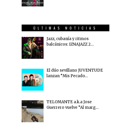
ÚLTIMAS NOTICIAS
Jazz, cubanía y ritmos
balcánicos: IZNAJAZZ 2…
El dúo sevillano JUVENTUDE
lanzan “Mis Pecado…
TELOMANTE a.k.a Jose
Guerrero vuelve “Al marg…