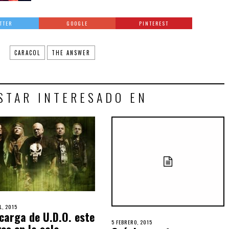
TTER
GOOGLE
PINTEREST
:
CARACOL
THE ANSWER
STAR INTERESADO EN
L, 2015
carga de U.D.O. este
5 FEBRERO, 2015