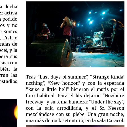
a lucha
r activa
n podido
dos y no
e Sonics
, Fish o
endas de
ce), y la
pera sus
nsisto en
bién la
rran las
Tras “Last days of summer”, “Strange kinda’
estadios
nothing”, “New horizon” y con la esperada
“Raise a little hell” hicieron el mutis por el
foro habitual. Para el bis dejaron “Nowhere
freeway” y su tema bandera: “Under the sky”,
con la sala arrodillada, y el Sr. Neeson
mezclándose con su plebe. Una gran noche,
una más de rock setentero, en la sala Caracol.