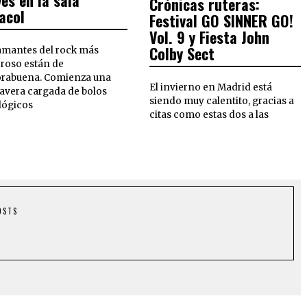
ves en la sala
Crónicas ruteras:
acol
Festival GO SINNER GO!
Vol. 9 y Fiesta John
Colby Sect
amantes del rock más
roso están de
rabuena. Comienza una
El invierno en Madrid está
avera cargada de bolos
siendo muy calentito, gracias a
lógicos
citas como estas dos a las
OSTS