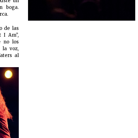
xiste un
n boga.
rca.
 de las
t I Am”,
e no los
 la voz,
aters al