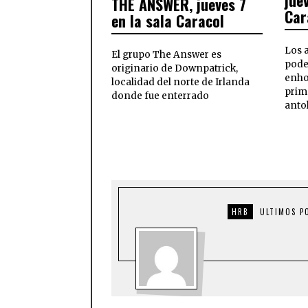
jue
THE ANSWER, jueves 7
Car
en la sala Caracol
Los 
El grupo The Answer es
pode
originario de Downpatrick,
enho
localidad del norte de Irlanda
prim
donde fue enterrado
anto
HRB
ULTIMOS P