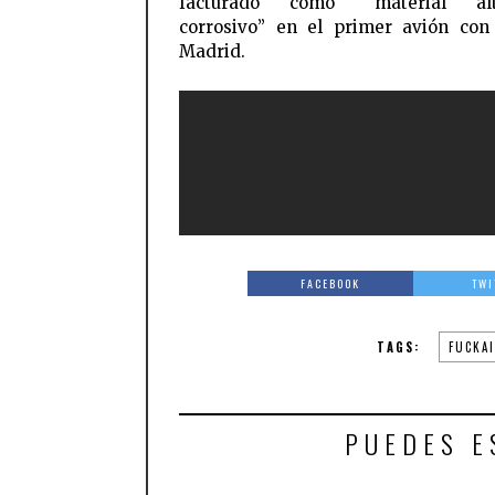
facturado como “material alt
corrosivo” en el primer avión con
Madrid.
FACEBOOK
TWI
TAGS:
FUCKA
PUEDES E