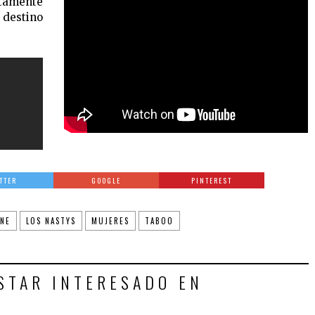
amente
 destino
TTER
GOOGLE
PINTEREST
INE
LOS NASTYS
MUJERES
TABOO
STAR INTERESADO EN