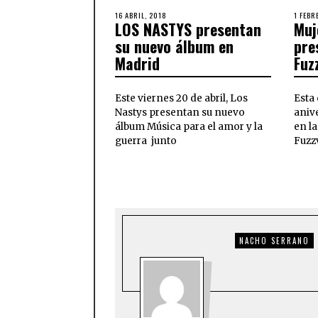
16 ABRIL, 2018
1 FEBR
LOS NASTYS presentan
Muj
su nuevo álbum en
pre
Madrid
Fuzz
Este viernes 20 de abril, Los
Esta
Nastys presentan su nuevo
aniv
álbum Música para el amor y la
en la
guerra junto
Fuzzv
NACHO SERRANO