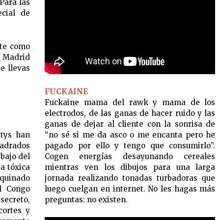
Para las
ecial de
rte como
 Madrid
e llevas
FUCKAINE
Fuckaine mama del rawk y mama de los
electrodos, de las ganas de hacer ruido y las
ganas de dejar al cliente con la sonrisa de
“no sé si me da asco o me encanta pero he
stys han
pagado por ello y tengo que consumirlo”.
adrados
Cogen energías desayunando cereales
bajo del
mientras ven los dibujos para una larga
ia tóxica
jornada realizando tonadas turbadoras que
aquinado
luego cuelgan en internet. No les hagas más
l Congo
preguntas: no existen.
secreto,
cortes y