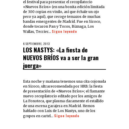
el festival para presentar el recopilatorio
«Nuevos Bríos» (en una bonita edición limitada
de 300 copias en vinilo, así que échale un ojo
pero ya aquí), que recoge temazos de muchas
bandas emergentes de Madrid. Fue en Siroco,
donde tocaron Pan y Toros, Biznaga, Los
Sigue leyendo
Wallas, Terrier…
6 SEPTIEMBRE, 2013
LOS NASTYS: «La fiesta de
NUEVOS BRÍOS va a ser la gran
juerga»
Esta noche y mañana tenemos una cita cojonuda
en Siroco, ultrarecomendada por HRB: la fiesta
de presentación de «Nuevos Bríos»; el flamante
nuevo recopilatorio editado por los amigos de
La Fonoteca, que plasma claramente el estallido
de una escena garajera en Madrid. Hemos
hablado con Luis de Los Nastys, uno de los
Sigue leyendo
grupos en cartel…