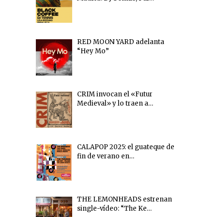
RED MOON YARD adelanta
“Hey Mo”
CRIM invocan el «Futur
Medieval» y lo traen a…
CALAPOP 2025: el guateque de
fin de verano en…
THE LEMONHEADS estrenan
single-vídeo: “The Ke…