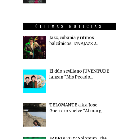
ÚLTIMAS NOTICIAS
Jazz, cubanía y ritmos
balcánicos: IZNAJAZZ 2…
El dúo sevillano JUVENTUDE
lanzan “Mis Pecado…
TELOMANTE a.k.a Jose
Guerrero vuelve “Al marg…
FABRIK 2025: Solomun, The