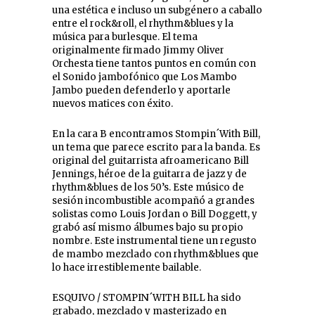
una estética e incluso un subgénero a caballo
entre el rock&roll, el rhythm&blues y la
música para burlesque. El tema
originalmente firmado Jimmy Oliver
Orchesta tiene tantos puntos en común con
el Sonido jambofónico que Los Mambo
Jambo pueden defenderlo y aportarle
nuevos matices con éxito.
En la cara B encontramos Stompin´With Bill,
un tema que parece escrito para la banda. Es
original del guitarrista afroamericano Bill
Jennings, héroe de la guitarra de jazz y de
rhythm&blues de los 50’s. Este músico de
sesión incombustible acompañó a grandes
solistas como Louis Jordan o Bill Doggett, y
grabó así mismo álbumes bajo su propio
nombre. Este instrumental tiene un regusto
de mambo mezclado con rhythm&blues que
lo hace irrestiblemente bailable.
ESQUIVO / STOMPIN´WITH BILL ha sido
grabado, mezclado y masterizado en