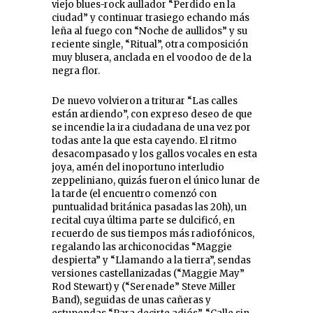
viejo blues-rock aullador “Perdido en la
ciudad” y continuar trasiego echando más
leña al fuego con “Noche de aullidos” y su
reciente single, “Ritual”, otra composición
muy blusera, anclada en el voodoo de de la
negra flor.
De nuevo volvieron a triturar “Las calles
están ardiendo”, con expreso deseo de que
se incendie la ira ciudadana de una vez por
todas ante la que esta cayendo. El ritmo
desacompasado y los gallos vocales en esta
joya, amén del inoportuno interludio
zeppeliniano, quizás fueron el único lunar de
la tarde (el encuentro comenzó con
puntualidad británica pasadas las 20h), un
recital cuya última parte se dulcificó, en
recuerdo de sus tiempos más radiofónicos,
regalando las archiconocidas “Maggie
despierta” y “Llamando a la tierra”, sendas
versiones castellanizadas (“Maggie May”
Rod Stewart) y (“Serenade” Steve Miller
Band), seguidas de unas cañeras y