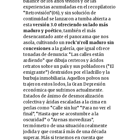
balance de los años vividos y de las
experiencias acumuladas en el recopilatorio
“Retrovisión”(06), y sin solución de
continuidad se lanzaron a tumba abierta a
esta
versión 3.0
ofreciendo su lado más
maduro y poético
, también el más
desencantado ante el panorama que nos
asola, cultivando un
rock’n’roll maduro sin
concesiones
a la galería, que igual ofrece
tonadas de denuncia: “Las calles están
ardiendo” que dibuja certeros y ácidos
retratos sobre un país y sus pobladores (“El
emigrante”) destruidos por el ladrillo y la
burbuja inmobiliaria. Aquellos polvos nos
trajeron estos lodos, la Gran Depresión
económica que sufrimos actualmente.
Estados de ánimo de desmoralización
colectiva y áridas escaladas a la cima en
perlas como “Calle sin luz” “Para no ver el
final”, “Hasta que se acostumbre a la
oscuridad” o “Arenas movedizas”,
termómetro de una situación realmente
jodida y que costará más de una década
superar. Más si tenemos en cuenta que