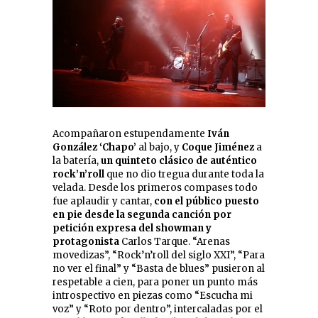
Acompañaron estupendamente
Iván
González ‘Chapo’
al bajo, y
Coque Jiménez
a
la batería,
un quinteto clásico de auténtico
rock’n’roll
que no dio tregua durante toda la
velada. Desde los primeros compases todo
fue aplaudir y cantar,
con el público puesto
en pie desde la segunda canción por
petición expresa del showman y
protagonista
Carlos Tarque. “Arenas
movedizas”, “Rock’n’roll del siglo XXI”, “Para
no ver el final” y “Basta de blues” pusieron al
respetable a cien, para poner un punto más
introspectivo en piezas como “Escucha mi
voz” y “Roto por dentro”, intercaladas por el