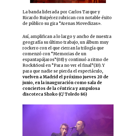
La banda liderada por Carlos Tarque y
Ricardo Ruipérez rubrican con notable éxito
de público su gira “Arenas Movedizas».
Así, amplifican a lo largo y ancho de nuestra
geografía su último trabajo, un álbum muy
rockero con el que cierran la trilogía que
comenzó con “Memorias de un
espantapájaros”(08) y continuó a ritmo de
Rock&Soul en “Para no ver el final”(10). Y
para que nadie se pierda el espectáculo
,
vuelven a Madrid el próximo jueves 20 de
junio, en la inauguración como sala de
conciertos de la céntrica y ampulosa
discoteca Shoko (C/ Toledo 86)