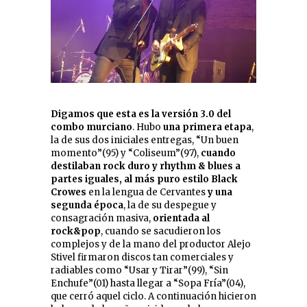
Digamos que esta es la versión 3.0 del
combo murciano
. Hubo
una primera etapa
,
la de sus dos iniciales entregas, “Un buen
momento”(95) y “Coliseum”(97),
cuando
destilaban rock duro y rhythm & blues a
partes iguales, al más puro estilo Black
Crowes
en la lengua de Cervantes
y una
segunda época
, la de su despegue y
consagración masiva,
orientada al
rock&pop
, cuando se sacudieron los
complejos y de la mano del productor Alejo
Stivel firmaron discos tan comerciales y
radiables como “Usar y Tirar”(99), “Sin
Enchufe”(01) hasta llegar a “Sopa Fría”(04),
que cerró aquel ciclo. A continuación hicieron