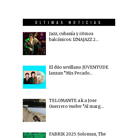
ÚLTIMAS NOTICIAS
Jazz, cubanía y ritmos
balcánicos: IZNAJAZZ 2…
El dúo sevillano JUVENTUDE
lanzan “Mis Pecado…
TELOMANTE a.k.a Jose
Guerrero vuelve “Al marg…
FABRIK 2025: Solomun, The