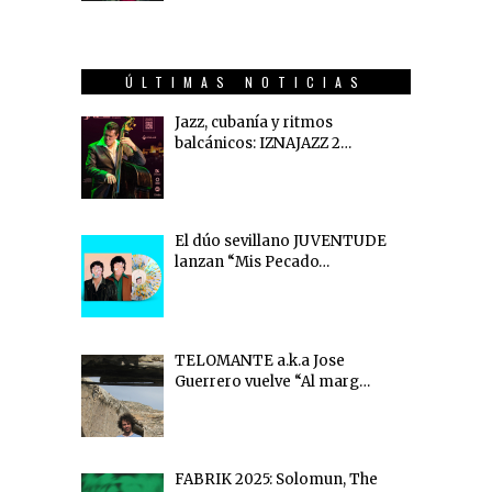
ÚLTIMAS NOTICIAS
Jazz, cubanía y ritmos
balcánicos: IZNAJAZZ 2…
El dúo sevillano JUVENTUDE
lanzan “Mis Pecado…
TELOMANTE a.k.a Jose
Guerrero vuelve “Al marg…
FABRIK 2025: Solomun, The