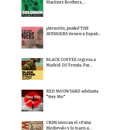
Martinez Brothers, …
¡Atención, punks! THE
AVENGERS vienen a Españ…
BLACK COFFEE regresa a
Madrid: DJ Tennis, Par…
RED MOON YARD adelanta
“Hey Mo”
CRIM invocan el «Futur
Medieval» y lo traen a…