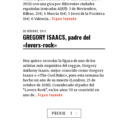
2011) con una gira por diferentes ciudades
españolas (entradas AQUÍ): 3 de Noviembre,
Bilbao, 25€; 4 Murcia 16€; 5 Jerez de la Frontera
Sigue leyendo
16€; 6 Valencia…
30 OCTUBRE, 2011
GREGORY ISAACS, padre del
«lovers-rock»
Hoy quiero recordar la figura de uno de los
artistas más exquisitos del reggae, Gregory
Anthony Isaacs, mejor conocido como Gregory
Isaacs o «The Cool Ruler», pues esta semana ha
hecho un año de su muerte (Londres, 25 de
octubre de 2010). Considerado el padre del
“Lovers Rock”, en los años 70 se convirtió en
Sigue leyendo
uno de…
PREVIO
1
2