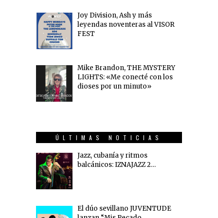
Joy Division, Ash y más
leyendas noventeras al VISOR
FEST
Mike Brandon, THE MYSTERY
LIGHTS: «Me conecté con los
dioses por un minuto»
ÚLTIMAS NOTICIAS
Jazz, cubanía y ritmos
balcánicos: IZNAJAZZ 2…
El dúo sevillano JUVENTUDE
lanzan “Mis Pecado…