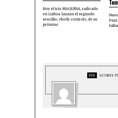
Tem
Hoy el trío MAQUINA, radicado
en Lisboa. lanzan el segundo
Nues
sencillo, «body control», de su
Fuzz
próximo
falla
HRB
ULTIMOS P