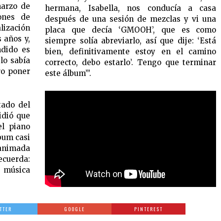
marzo de
hermana, Isabella, nos conducía a casa
ones de
después de una sesión de mezclas y vi una
lización
placa que decía ‘GMOOH’, que es como
 años y,
siempre solía abreviarlo, así que dije: ‘Está
ndido es
bien, definitivamente estoy en el camino
lo sabía
correcto, debo estarlo’. Tengo que terminar
ro poner
este álbum’”.
tado del
idió que
el piano
bum casi
sanimada
cuerda:
 música
TTER
GOOGLE
PINTEREST