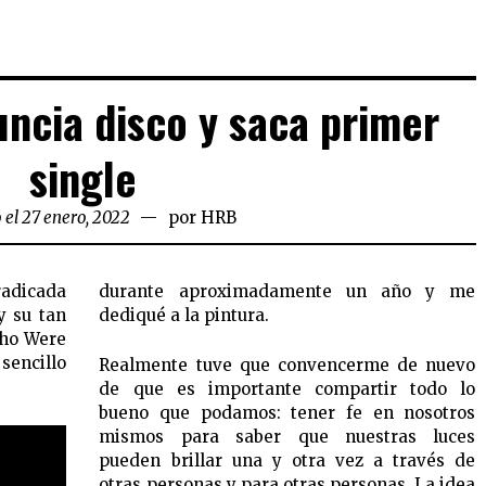
ncia disco y saca primer
single
 el 27 enero, 2022
por
HRB
radicada
durante aproximadamente un año y me
y su tan
dediqué a la pintura.
Who Were
sencillo
Realmente tuve que convencerme de nuevo
de que es importante compartir todo lo
bueno que podamos: tener fe en nosotros
mismos para saber que nuestras luces
pueden brillar una y otra vez a través de
otras personas y para otras personas. La idea