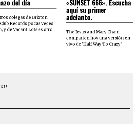
azo del día
«SUNSET 666». Escucha
aquí su primer
adelanto.
tros colegas de Brixton
 Club Records pocas veces
n, y de Vacant Lots es otro
The Jesus and Mary Chain
comparten hoy una versión en
vivo de ‘Half Way To Crazy’
OSTS