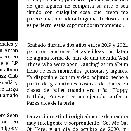
de que alguien no comparta su arte o sea
tímido con cualquier cosa que creen me
parece una verdadera tragedia. Incluso si no
es perfecto, estás capturando un momento”.
onales y
Grabado durante dos años entre 2019 y 2021,
on Anton
pero con canciones, letras e ideas que datan
acre en
de alguna forma de más de una década, ‘And
te el LP
Those Who Were Seen Dancing’ es un álbum
vo álbum
lleno de esos momentos, personas y lugares.
uzz Club
Ya disponible con un video adjunto hecho a
anadá. y
partir de grabaciones caseras de Parks en
de larga
clases de ballet cuando era niña, ‘Happy
su amado
Birthday Forever’ es un ejemplo perfecto.
Parks dice de la pista
ere Seen
La canción se tituló originalmente de manera
aron en
muy inteligente y sorprendente ‘Get Me Out
amigos y
Of Here’, y un día de octubre de 2020, mi