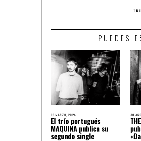
TA
PUEDES E
16 MARZO, 2024
30 AGO
El trío portugués
THE
MAQUINA publica su
pub
segundo single
«Da