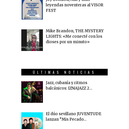
leyendas noventeras al VISOR
FEST
Mike Brandon, THE MYSTERY
LIGHTS: «Me conecté con los
dioses por un minuto»
ÚLTIMAS NOTICIAS
Jazz, cubanía y ritmos
balcánicos: IZNAJAZZ 2…
El dúo sevillano JUVENTUDE
lanzan “Mis Pecado…