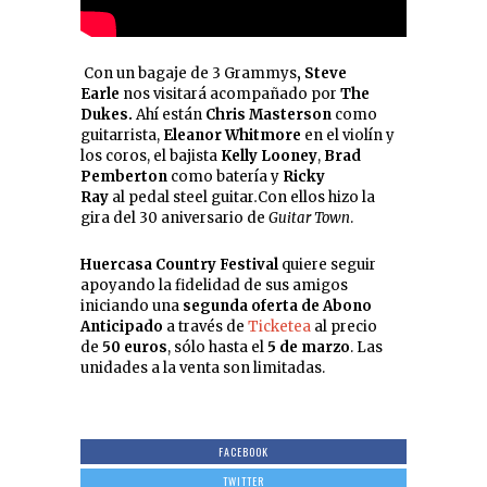
Con un bagaje de 3 Grammys
, Steve
Earle
nos visitará acompañado por
The
Dukes.
Ahí están
Chris Masterson
como
guitarrista,
Eleanor Whitmore
en el violín y
los coros, el bajista
Kelly Looney
,
Brad
Pemberton
como batería y
Ricky
Ray
al pedal steel guitar
.
Con ellos hizo la
gira del 30 aniversario de
Guitar Town
.
Huercasa Country Festival
quiere seguir
apoyando la fidelidad de sus amigos
iniciando una
segunda oferta de Abono
Anticipado
a través de
Ticketea
al precio
de
50 euros
, sólo hasta el
5 de marzo
. Las
unidades a la venta son limitadas.
FACEBOOK
TWITTER