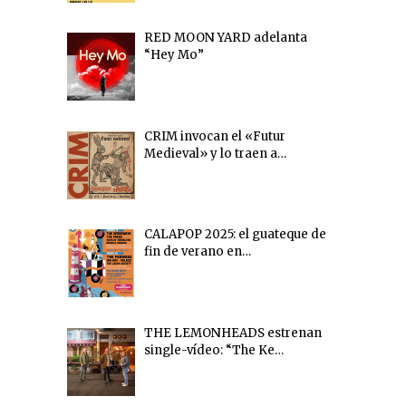
RED MOON YARD adelanta
“Hey Mo”
CRIM invocan el «Futur
Medieval» y lo traen a…
CALAPOP 2025: el guateque de
fin de verano en…
THE LEMONHEADS estrenan
single-vídeo: “The Ke…