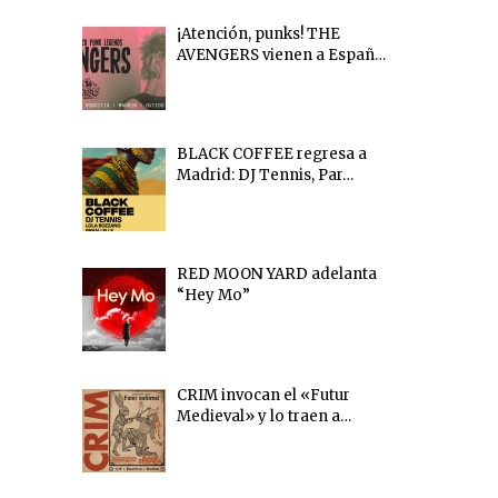
¡Atención, punks! THE
AVENGERS vienen a Españ…
BLACK COFFEE regresa a
Madrid: DJ Tennis, Par…
RED MOON YARD adelanta
“Hey Mo”
CRIM invocan el «Futur
Medieval» y lo traen a…