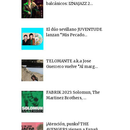
balcánicos: IZNAJAZZ 2…
El dúo sevillano JUVENTUDE
lanzan “Mis Pecado…
TELOMANTE a.k.a Jose
Guerrero vuelve “Al marg…
FABRIK 2025: Solomun, The
Martinez Brothers, …
¡Atención, punks! THE
AVENGERS vienen a Españ…