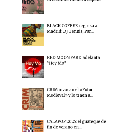
BLACK COFFEE regresa a
Madrid: DJ Tennis, Par…
RED MOON YARD adelanta
“Hey Mo”
CRIM invocan el «Futur
Medieval» y lo traen a…
CALAPOP 2025: el guateque de
fin de verano en…