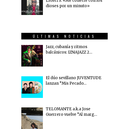
LIGHTS: «Me conecté con los
dioses por un minuto»
ÚLTIMAS NOTICIAS
Jazz, cubanía y ritmos
balcánicos: IZNAJAZZ 2…
El dúo sevillano JUVENTUDE
lanzan “Mis Pecado…
TELOMANTE a.k.a Jose
Guerrero vuelve “Al marg…