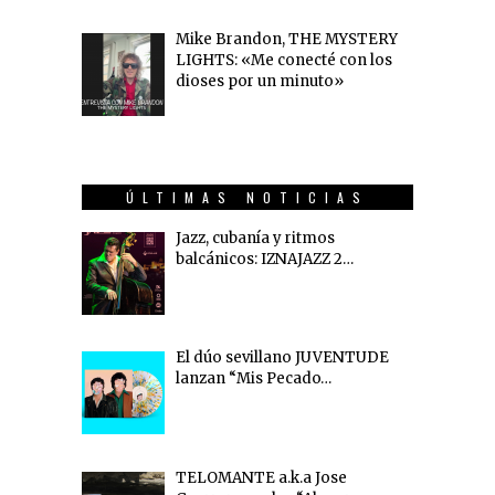
Mike Brandon, THE MYSTERY
LIGHTS: «Me conecté con los
dioses por un minuto»
ÚLTIMAS NOTICIAS
Jazz, cubanía y ritmos
balcánicos: IZNAJAZZ 2…
El dúo sevillano JUVENTUDE
lanzan “Mis Pecado…
TELOMANTE a.k.a Jose