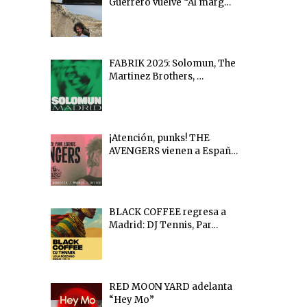
Guerrero vuelve “Al marg…
FABRIK 2025: Solomun, The
Martinez Brothers, …
¡Atención, punks! THE
AVENGERS vienen a Españ…
BLACK COFFEE regresa a
Madrid: DJ Tennis, Par…
RED MOON YARD adelanta
“Hey Mo”