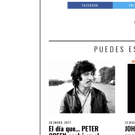
FACEBOOK
TWI
PUEDES E
26 ENERO, 2017
12 DIC
El día que… PETER
JOH