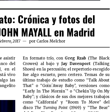
ato: Crónica y fotos del
 JOHN MAYALL en Madrid
febrero, 2017
por
Carlos Melchor
 asistir
En formato trío, con
Greg Rzab
(The Black
anco del
Crowes) al bajo y
Jay Davenport
(Talking
l
, en el
Shoes) en la percusión; el repertorio escogido
stá vivo
fue algo escueto, pero certero. Temas de su
algo las
último trabajo de estudio como “Talk About
gelito
That” o “Goin´Away Baby”, versiones como
“Early In The Mornin´” o “Chekin´Up On My
Baby”; y clásicos de sus dos mejores trabajos
como “California” y “Room To Move” del
disco
The Turning Point
(1969) y “The Bear”