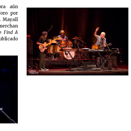
ora aún
foro por
. Mayall
 merchan
de
Find A
ublicado