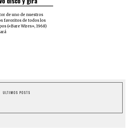
vo disco y gira
utor de uno de nuestros
s favoritos de todos los
pos («Bare Wires», 1968)
ará
ULTIMOS POSTS