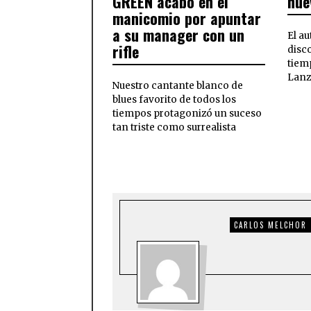
GREEN acabó en el
nue
manicomio por apuntar
a su manager con un
El a
rifle
disco
tiem
Lanz
Nuestro cantante blanco de
blues favorito de todos los
tiempos protagonizó un suceso
tan triste como surrealista
CARLOS MELCHOR