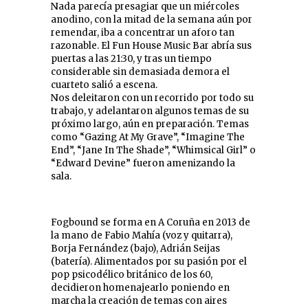
Nada parecía presagiar que un miércoles
anodino, con la mitad de la semana aún por
remendar, iba a concentrar un aforo tan
razonable. El Fun House Music Bar abría sus
puertas a las 21:30, y tras un tiempo
considerable sin demasiada demora el
cuarteto salió a escena.
Nos deleitaron con un recorrido por todo su
trabajo, y adelantaron algunos temas de su
próximo largo, aún en preparación. Temas
como “Gazing At My Grave”, “Imagine The
End”, “Jane In The Shade”, “Whimsical Girl” o
“Edward Devine” fueron amenizando la
sala.
Fogbound se forma en A Coruña en 2013 de
la mano de Fabio Mahía (voz y quitarra),
Borja Fernández (bajo), Adrián Seijas
(batería). Alimentados por su pasión por el
pop psicodélico británico de los 60,
decidieron homenajearlo poniendo en
marcha la creación de temas con aires