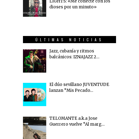
LIGHTS: «Me conecté con los
dioses por un minuto»
ÚLTIMAS NOTICIAS
Jazz, cubanía y ritmos
balcánicos: IZNAJAZZ 2…
El dúo sevillano JUVENTUDE
lanzan “Mis Pecado…
TELOMANTE a.k.a Jose
Guerrero vuelve “Al marg…