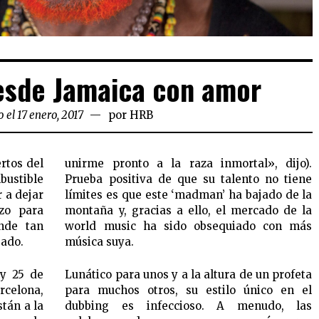
esde Jamaica con amor
 el 17 enero, 2017
por
HRB
rtos del
unirme pronto a la raza inmortal», dijo).
bustible
Prueba positiva de que su talento no tiene
r a dejar
límites es que este ‘madman’ ha bajado de la
zo para
montaña y, gracias a ello, el mercado de la
onde tan
world music ha sido obsequiado con más
sado.
música suya.
 y 25 de
Lunático para unos y a la altura de un profeta
lona,
para muchos otros, su estilo único en el
tán a la
dubbing es infeccioso. A menudo, las