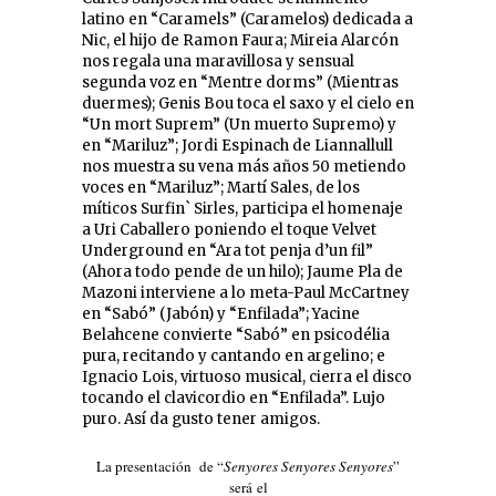
latino en “Caramels” (Caramelos) dedicada a
Nic, el hijo de Ramon Faura; Mireia Alarcón
nos regala una maravillosa y sensual
segunda voz en “Mentre dorms” (Mientras
duermes); Genis Bou toca el saxo y el cielo en
“Un mort Suprem” (Un muerto Supremo) y
en “Mariluz”; Jordi Espinach de Liannallull
nos muestra su vena más años 50 metiendo
voces en “Mariluz”; Martí Sales, de los
míticos Surfin` Sirles, participa el homenaje
a Uri Caballero poniendo el toque Velvet
Underground en “Ara tot penja d’un fil”
(Ahora todo pende de un hilo); Jaume Pla de
Mazoni interviene a lo meta-Paul McCartney
en “Sabó” (Jabón) y “Enfilada”; Yacine
Belahcene convierte “Sabó” en psicodélia
pura, recitando y cantando en argelino; e
Ignacio Lois, virtuoso musical, cierra el disco
tocando el clavicordio en “Enfilada”. Lujo
puro. Así da gusto tener amigos.
La presentación de “
Senyores Senyores Senyores
”
será el