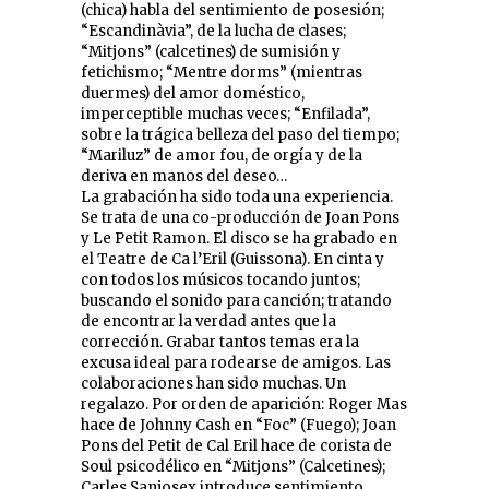
(chica) habla del sentimiento de posesión;
“Escandinàvia”, de la lucha de clases;
“Mitjons” (calcetines) de sumisión y
fetichismo; “Mentre dorms” (mientras
duermes) del amor doméstico,
imperceptible muchas veces; “Enfilada”,
sobre la trágica belleza del paso del tiempo;
“Mariluz” de amor fou, de orgía y de la
deriva en manos del deseo…
La grabación ha sido toda una experiencia.
Se trata de una co-producción de Joan Pons
y Le Petit Ramon. El disco se ha grabado en
el Teatre de Ca l’Eril (Guissona). En cinta y
con todos los músicos tocando juntos;
buscando el sonido para canción; tratando
de encontrar la verdad antes que la
corrección. Grabar tantos temas era la
excusa ideal para rodearse de amigos. Las
colaboraciones han sido muchas. Un
regalazo. Por orden de aparición: Roger Mas
hace de Johnny Cash en “Foc” (Fuego); Joan
Pons del Petit de Cal Eril hace de corista de
Soul psicodélico en “Mitjons” (Calcetines);
Carles Sanjosex introduce sentimiento