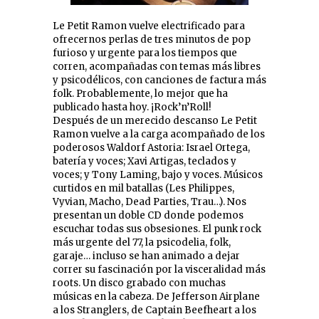
Le Petit Ramon vuelve electrificado para
ofrecernos perlas de tres minutos de pop
furioso y urgente para los tiempos que
corren, acompañadas con temas más libres
y psicodélicos, con canciones de factura más
folk. Probablemente, lo mejor que ha
publicado hasta hoy. ¡Rock’n’Roll!
Después de un merecido descanso Le Petit
Ramon vuelve a la carga acompañado de los
poderosos Waldorf Astoria: Israel Ortega,
batería y voces; Xavi Artigas, teclados y
voces; y Tony Laming, bajo y voces. Músicos
curtidos en mil batallas (Les Philippes,
Vyvian, Macho, Dead Parties, Trau…). Nos
presentan un doble CD donde podemos
escuchar todas sus obsesiones. El punk rock
más urgente del 77, la psicodelia, folk,
garaje… incluso se han animado a dejar
correr su fascinación por la visceralidad más
roots. Un disco grabado con muchas
músicas en la cabeza. De Jefferson Airplane
a los Stranglers, de Captain Beefheart a los