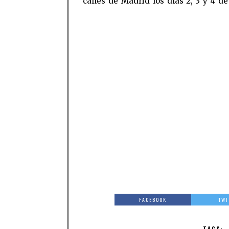
calles de Madrid los días 2, 3 y 4 d
FACEBOOK
TWI