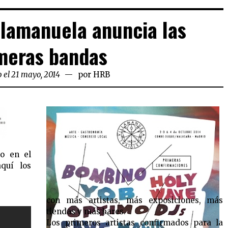
illamanuela anuncia las
meras bandas
 el 21 mayo, 2014
por
HRB
zo en el
quí los
con más artistas, más exposiciones, más
tiendas y más bares.
Los primeros artistas confirmados para la