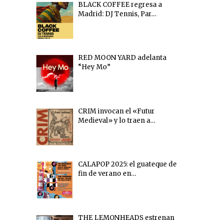
BLACK COFFEE regresa a
Madrid: DJ Tennis, Par…
RED MOON YARD adelanta
“Hey Mo”
CRIM invocan el «Futur
Medieval» y lo traen a…
CALAPOP 2025: el guateque de
fin de verano en…
THE LEMONHEADS estrenan