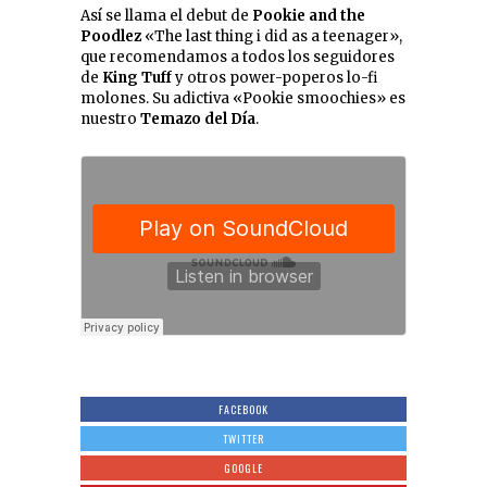
Así se llama el debut de
Pookie and the
Poodlez
«The last thing i did as a teenager»,
que recomendamos a todos los seguidores
de
King Tuff
y otros power-poperos lo-fi
molones. Su adictiva «Pookie smoochies» es
nuestro
Temazo del Día
.
FACEBOOK
TWITTER
GOOGLE