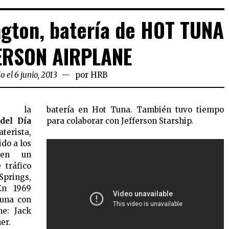
gton, batería de HOT TUNA
FERSON AIRPLANE
o el 6 junio, 2013
por
HRB
os la
batería en Hot Tuna. También tuvo tiempo
del Día
para colaborar con Jefferson Starship.
aterista,
ido a los
en un
 tráfico
prings,
 En 1969
una con
ne: Jack
er.