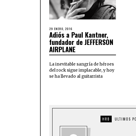
29 ENERO, 2016
Adiós a Paul Kantner,
fundador de JEFFERSON
AIRPLANE
La inevitable sangría de héroes
del rock sigue implacable, y hoy
se ha llevado al guitarrista
HRB
ULTIMOS P