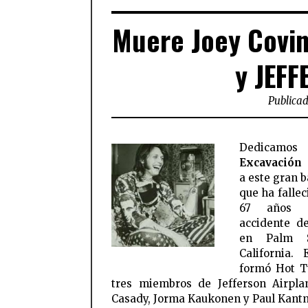
Muere Joey Covin
y JEF
Publicad
Dedicam
Excavación 
a este gran b
que ha fallec
67 años 
accidente de
en Palm S
California.
formó Hot T
tres miembros de Jefferson Airpla
Casady, Jorma Kaukonen y Paul Kantn