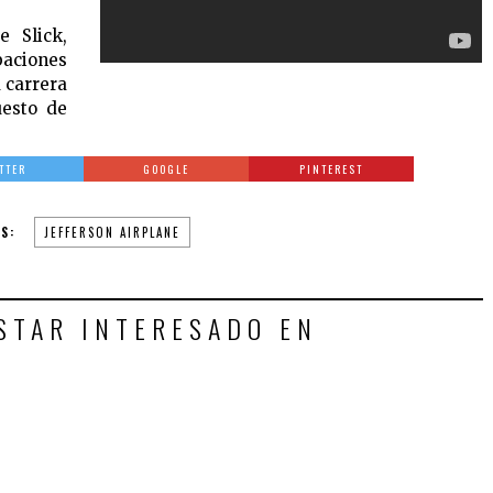
e Slick,
baciones
u carrera
uesto de
TTER
GOOGLE
PINTEREST
GS:
JEFFERSON AIRPLANE
STAR INTERESADO EN