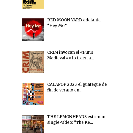
RED MOON YARD adelanta
“Hey Mo”
CRIM invocan el «Futur
Medieval» y lo traen a…
CALAPOP 2025: el guateque de
fin de verano en…
THE LEMONHEADS estrenan
single-vídeo: “The Ke…