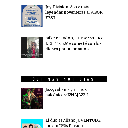
Joy Division, Ash y más
leyendas noventeras al VISOR
FEST
Mike Brandon, THE MYSTERY
LIGHTS: «Me conecté con los
dioses por un minuto»
ÚLTIMAS NOTICIAS
Jazz, cubanía y ritmos
balcánicos: IZNAJAZZ 2…
El dúo sevillano JUVENTUDE
lanzan “Mis Pecado…