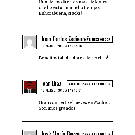
Uno de los directos más elefantes
que he visto en mucho tiempo.
Enhorabuena, cracks!
Juan Carlos Galiano Funes
ACCEDE PARA RESPONDER
18 MARZO, 2013 A LAS 15:35
Benditos taladradores de cerebro!
Ivan Díaz
ACCEDE PARA RESPONDER
18 MARZO, 2013 A LAS 16:01
Gran concierto el jueves en Madrid.
Son unos grandes.
José María Cruz
ACCEDE PARA RESPONDER