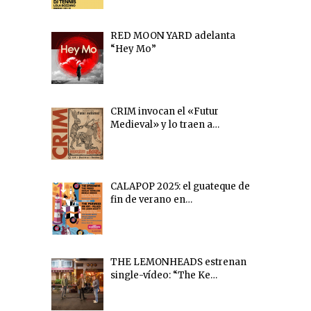
RED MOON YARD adelanta
“Hey Mo”
CRIM invocan el «Futur
Medieval» y lo traen a…
CALAPOP 2025: el guateque de
fin de verano en…
THE LEMONHEADS estrenan
single-vídeo: “The Ke…