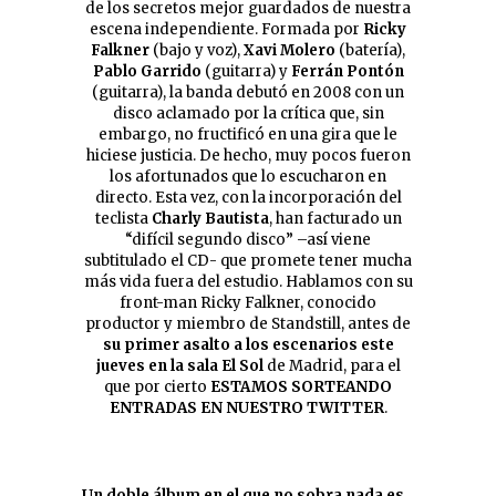
de los secretos mejor guardados de nuestra
escena independiente. Formada por
Ricky
Falkner
(bajo y voz),
Xavi Molero
(batería),
Pablo Garrido
(guitarra) y
Ferrán Pontón
(guitarra), la banda debutó en 2008 con un
disco aclamado por la crítica que, sin
embargo, no fructificó en una gira que le
hiciese justicia. De hecho, muy pocos fueron
los afortunados que lo escucharon en
directo. Esta vez, con la incorporación del
teclista
Charly Bautista
, han facturado un
“difícil segundo disco” –así viene
subtitulado el CD- que promete tener mucha
más vida fuera del estudio. Hablamos con su
front-man Ricky Falkner, conocido
productor y miembro de Standstill, antes de
su primer asalto a los escenarios este
jueves en la sala El Sol
de Madrid, para el
que por cierto
ESTAMOS SORTEANDO
ENTRADAS EN NUESTRO TWITTER
.
Un doble álbum en el que no sobra nada es