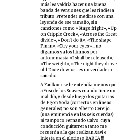
más les valdría hacer una buena
banda de versiones que les rindiera
tributo. Pretender medirse con una
leyenda de ese tamaño, sin
canciones como «Stage fright», «Up
on Cripple Creek», «Across the Great
divide», «Don’t do it», «The shape
I’m in», «Dry your eyes»… no
digamos ya los himnos por
antonomasia «I shall be released»,
«The weight», «The night they drove
old Dixie down»… es un verdadero
suicidio.
A Faulkner se le entendía menos que
a Yosi de los Suaves cuando tiene un
mal día, y desde luego los guitarras
de Egon Soda (correctos en lineas
generales) no son Alberto Cereijo
(una eminencia en las seis cuerdas)
ni tampoco Fernando Calvo, cuya
conducción guitarrera tanto me
recuerda a la que realizan Xavi e
Iniesta en el glorioso BARÇA !!!