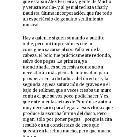
que estaban Álex Ferreira y gente de Mucho
y Vetusta Morla-, y al genial teclista Charly
Bautista, última incorporación, que fue todo
un espectáculo de genuino sentimiento
musical.
Hay a quien le siguen sonando a puritito
indie, pero mi impresión es que no
consiguen sacarse al
otro
Falkner de la
cabeza. El bolo fue prácticamente redondo,
salvo dos pegas. La primera, ya
mencionada, es su excesiva contención –
necesitarán más picos de intensidad para
prosperar en la dictadura del directo-, y la
segunda, ay, esa saturación de graves en el
bajo de Falkner, que a veces creaba un muro
contra el que su voz poco podía hacer. Y es
que entender las letras de Pontón se antoja
muy necesario para llegar a esos clímax que
produce la escucha íntima del disco. Pero
oigan, sólo por poner pegas… porque la cita
resultó en un conciertazo de esos que
quedan en la retina mucho, pero que mucho
tiempo.