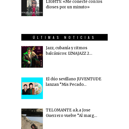
LIGHTS: «Me conecté con los
dioses por un minuto»
ÚLTIMAS NOTICIAS
Jazz, cubanía y ritmos
balcánicos: IZNAJAZZ 2…
El dúo sevillano JUVENTUDE
lanzan “Mis Pecado…
TELOMANTE a.k.a Jose
Guerrero vuelve “Al marg…