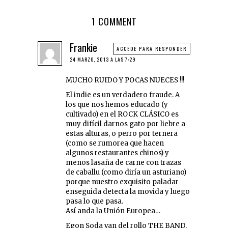
1 COMMENT
Frankie
ACCEDE PARA RESPONDER
24 MARZO, 2013 A LAS 7:29
MUCHO RUIDO Y POCAS NUECES !!!
El indie es un verdadero fraude. A
los que nos hemos educado (y
cultivado) en el ROCK CLÁSICO es
muy difícil darnos gato por liebre a
estas alturas, o perro por ternera
(como se rumorea que hacen
algunos restaurantes chinos) y
menos lasaña de carne con trazas
de caballu (como diría un asturiano)
porque nuestro exquisito paladar
enseguida detecta la movida y luego
pasa lo que pasa.
Así anda la Unión Europea…
Egon Soda van del rollo THE BAND,