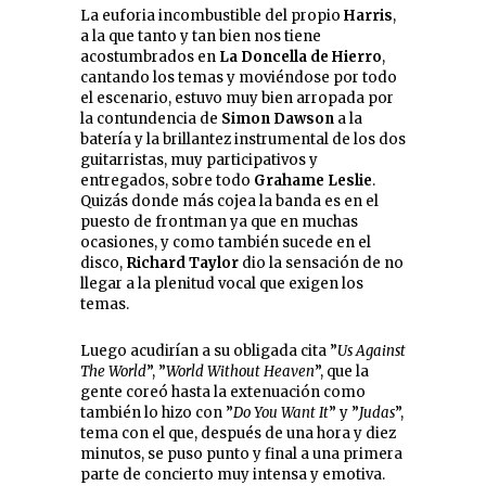
La euforia incombustible del propio
Harris
,
a la que tanto y tan bien nos tiene
acostumbrados en
La Doncella
de Hierro
,
cantando los temas y moviéndose por todo
el escenario, estuvo muy bien arropada por
la contundencia de
Simon Dawson
a la
batería y la brillantez instrumental de los dos
guitarristas, muy participativos y
entregados, sobre todo
Grahame Leslie
.
Quizás donde más cojea la banda es en el
puesto de frontman ya que en muchas
ocasiones, y como también sucede en el
disco,
Richard Taylor
dio la sensación de no
llegar a la plenitud vocal que exigen los
temas.
Luego acudirían a su obligada cita ”
Us Against
The World
”, ”
World Without Heaven
”, que la
gente coreó hasta la extenuación como
también lo hizo con ”
Do You Want It
” y ”
Judas
”,
tema con el que, después de una hora y diez
minutos, se puso punto y final a una primera
parte de concierto muy intensa y emotiva.