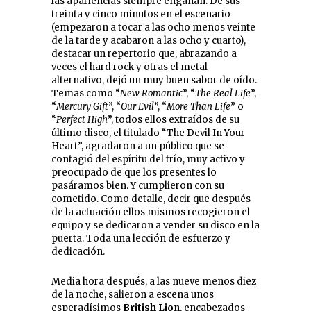
las apariencias siempre engañan. De sus
treinta y cinco minutos en el escenario
(empezaron a tocar a las ocho menos veinte
de la tarde y acabaron a las ocho y cuarto),
destacar un repertorio que, abrazando a
veces el hard rock y otras el metal
alternativo, dejó un muy buen sabor de oído.
Temas como “
New Romantic
”, “
The Real Life
”,
“
Mercury Gift
”, “
Our Evil
”, “
More Than Life
” o
“
Perfect High
”, todos ellos extraídos de su
último disco, el titulado “The Devil In Your
Heart”, agradaron a un público que se
contagió del espíritu del trío, muy activo y
preocupado de que los presentes lo
pasáramos bien. Y cumplieron con su
cometido. Como detalle, decir que después
de la actuación ellos mismos recogieron el
equipo y se dedicaron a vender su disco en la
puerta. Toda una lección de esfuerzo y
dedicación.
Media hora después, a las nueve menos diez
de la noche, salieron a escena unos
esperadísimos
British Lion
, encabezados