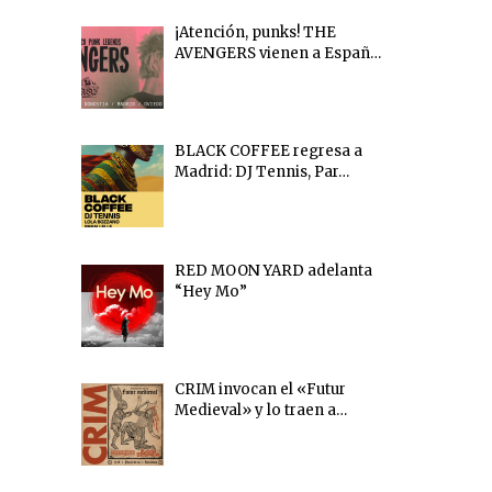
¡Atención, punks! THE
AVENGERS vienen a Españ…
BLACK COFFEE regresa a
Madrid: DJ Tennis, Par…
RED MOON YARD adelanta
“Hey Mo”
CRIM invocan el «Futur
Medieval» y lo traen a…