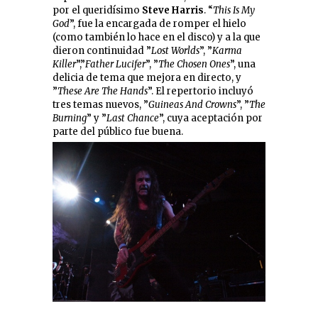
por el queridísimo
Steve Harris
. “
This Is My
God
”, fue la encargada de romper el hielo
(como también lo hace en el disco) y a la que
dieron continuidad ”
Lost Worlds
”, ”
Karma
Killer
”,”
Father Lucifer
”, ”
The Chosen Ones
”, una
delicia de tema que mejora en directo, y
”
These Are The Hands
”. El repertorio incluyó
tres temas nuevos, ”
Guineas And Crowns
”, ”
The
Burning
” y ”
Last Chance
”, cuya aceptación por
parte del público fue buena.