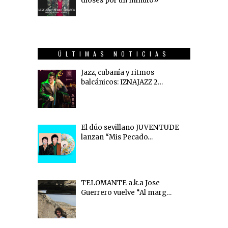
dioses por un minuto»
ÚLTIMAS NOTICIAS
Jazz, cubanía y ritmos
balcánicos: IZNAJAZZ 2…
El dúo sevillano JUVENTUDE
lanzan “Mis Pecado…
TELOMANTE a.k.a Jose
Guerrero vuelve “Al marg…