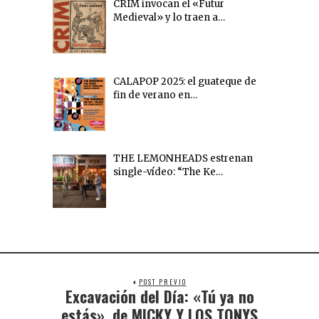
CRIM invocan el «Futur
Medieval» y lo traen a…
CALAPOP 2025: el guateque de
fin de verano en…
THE LEMONHEADS estrenan
single-vídeo: “The Ke…
POST PREVIO
Excavación del Día: «Tú ya no
estás», de MICKY Y LOS TONYS