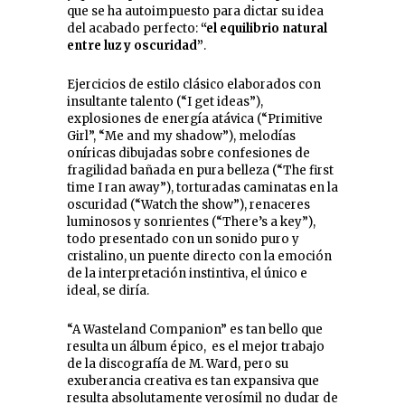
que se ha autoimpuesto para dictar su idea
del acabado perfecto:
“el equilibrio natural
entre luz y oscuridad”
.
Ejercicios de estilo clásico elaborados con
insultante talento (“I get ideas”),
explosiones de energía atávica (“Primitive
Girl”, “Me and my shadow”), melodías
oníricas dibujadas sobre confesiones de
fragilidad bañada en pura belleza (“The first
time I ran away”), torturadas caminatas en la
oscuridad (“Watch the show”), renaceres
luminosos y sonrientes (“There’s a key”),
todo presentado con un sonido puro y
cristalino, un puente directo con la emoción
de la interpretación instintiva, el único e
ideal, se diría.
“A Wasteland Companion” es tan bello que
resulta un álbum épico, es el mejor trabajo
de la discografía de M. Ward, pero su
exuberancia creativa es tan expansiva que
resulta absolutamente verosímil no dudar de