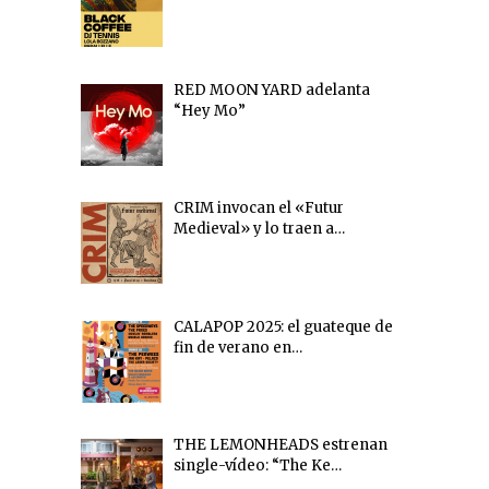
RED MOON YARD adelanta
“Hey Mo”
CRIM invocan el «Futur
Medieval» y lo traen a…
CALAPOP 2025: el guateque de
fin de verano en…
THE LEMONHEADS estrenan
single-vídeo: “The Ke…