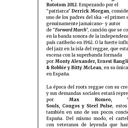
Rototom 2012
. Empezando por el
“patriarca”
Derrick Morgan
, consid
uno de los padres del ska -el primer e
genuinamente jamaicano- y autor
de “
Forward March
”, canción que se co
en la banda sonora de la independenc
país caribeño en 1962. O la fuerte infl
del jazz en la isla del reggae, que est
escena con la superbanda formada
por
Monty Alexander, Ernest Rangli
& Robbie y Bitty McLean
, en su únic
en España.
La época del roots reggae con su cre
y sus demandas sociales estará repr
por
Max Romeo, Wa
Souls, Congos y Steel Pulse
, estos
también en uno de sus pocos conci
España. Del mismo modo, el carte
con veteranos de leyenda que han