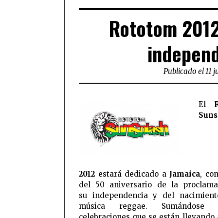
Rototom 2012
independ
Publicado el 11 j
El
Suns
2012
estará dedicado a
Jamaica
, co
del 50 aniversario de la proclam
su independencia y del nacimient
música reggae. Sumándose
celebraciones que se están llevando 