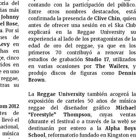
oria del
contando con la participación del público.
cias más
Entre otros nombres destacados, está
 Johnny
confirmada la presencia de
Clive Chin
, quien
el Rose
,
antes de ofrecer una sesión en el Ska Club
u
. Por si
explicará en la Reggae University su
ones de
experiencia al lado de los protagonistas de la
Levy
en
edad de oro del reggae, ya que en los
chas en
primeros 70 contribuyó a renovar los
ge
, cinco
estudios de grabación
Studio 17
, utilizados
cidos en
en varias ocasiones por
The Wailers
, y
e en uno
produjo discos de figuras como
Dennis
reggae,
Brown
.
ras su
La
Reggae University
también acogerá la
exposición de carteles 50 años de música
om 2012
reggae del diseñador gráfico
Michael
tes de
“Freestyle” Thompson
, cuyas ventas
 llevó el
(durante el festival o a través de la web) se
acional,
destinarán por entero a la
Alpha Boys
 música
School
, reformatorio fundado en Kingston en