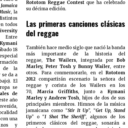
Rototom Reggae Contest
que ha celebrado
a
Jamaica
su décima edición.
 Music
, la
istintos
Las primeras canciones clásicas
en todos
del reggae
versity
 Entre
Kymani
También hace medio siglo que nació la banda
sábado 18
más importante de la historia del
especial
reggae,
The Wailers
, integrada por
Bob
irmación
Marley, Peter Tosh y Bunny Wailer
, entre
l de la
otros. Para conmemorarlo, en el
Rototom
 se da a
2012
compartirán escenario la señora del
ajo). El
reggae y corista de los Wailers en los
ropa se
70,
Marcia Griffiths
, junto a
Kymani
ales de
Marley y Andrew Tosh
, hijos de dos de sus
este año
principales miembros. Himnos de la música
nvenida,
jamaicana como “
Stir It Up
”, “
Get Up, Stand
localidad
Up
” o “
I Shot The Sheriff
”, algunos de los
, con una
primeros clásicos del reggae, sonarán a
tinos y