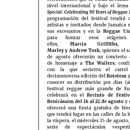
nivel internacional y bajo el lem
Special. Celebrating 50 Years of Reggae
programación del festival tendrá d
artistas e invitados desde Jamaica 
sus escenarios y en la
Reggae Uni
para honrar esos orígenes.
ellos,
Marcia Griffiths, 
Marley y Andrew Tosh
, quienes el 
de agosto ofrecerán un concierto 
de homenaje a
The Wailers
; conf
con la que secierra el carte
decimonovena edición del
Rototom
y
conocer su distribución por días (ab
festival reggae más grande de Eu
celebrará en el
Recinto de Festiv
Benicàssim del 16 al 22 de agosto
y 
ofrecerá una fiesta gratuita de bie
que tendrá lugar en las calles de la 
la víspera, el miércoles 15 de agosto
serie de espectáculos vesper