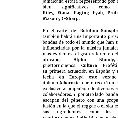
jamaicana estará representado por
bien significativos com
Riley, Etana, Raging Fyah, Proto
Mason y C-Sharp
.
En el cartel del
Rototom Sunspla
también habrá una importante pres
bandas de todo el mundo que han 
influenciadas por la música jamaic
más evidentes, el gran referente de
africano,
Alpha Blondy
puertorriqueños
Cultura Proféti
su primera actuación en España y 
fecha en Europa este verano
italiano
Alborosie
, que ofrecerá un c
exclusivo acompañado de diversos 
colaboradores. Y, por otro lado, band
escapan del género con una propu
fusión en la que el reggae o el ska e
sus ingredientes, como los t
puertorriqueños
Calle 13
, que en Be