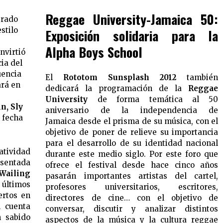
Reggae University-Jamaica 50:
erado
stilo
Exposición solidaria para la
Alpha Boys School
nvirtió
ia del
uencia
El
Rototom Sunsplash 2012
también
ará en
dedicará la programación de la
Reggae
University
de forma temática al 50
n, Sly
aniversario de la independencia de
a fecha
Jamaica desde el prisma de su música, con el
objetivo de poner de relieve su importancia
para el desarrollo de su identidad nacional
atividad
durante este medio siglo. Por este foro que
esentada
ofrece el festival desde hace cinco años
iling
pasarán importantes artistas del cartel,
 últimos
profesores universitarios, escritores,
ertos en
directores de cine… con el objetivo de
l cuenta
conversar, discutir y analizar distintos
 sabido
aspectos de la música y la cultura reggae