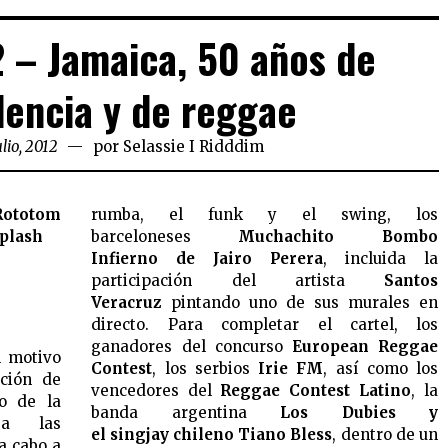
 – Jamaica, 50 años de
encia y de reggae
ulio, 2012
por
Selassie I Ridddim
Rototom
rumba, el funk y el swing, los
plash
barceloneses
Muchachito Bombo
Infierno de Jairo Perera
, incluida la
participación del artista
Santos
Veracruz
pintando uno de sus murales en
directo. Para completar el cartel, los
ganadores del concurso
European Reggae
n motivo
Contest
, los serbios
Irie FM
, así como los
ación de
vencedores del
Reggae Contest Latino
, la
o de la
banda argentina
Los Dubies y
 a las
el singjay chileno Tiano Bless
, dentro de un
a cabo a