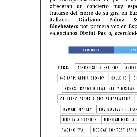
ofrecerán un concierto muy espe
tratarse del cierre de su gira en Eur
italianos
Giuliano Palma 
Bluebeaters
por primera vez en Esp
valencianos
Obrint Pas
o, acercánd
FACEBOOK
TWI
TAGS:
ALBOROSIE & FRIENDS
ANDR
C-SHARP. ALPHA BLONDY
CALLE 13
C
ERNEST RANGLIN FEAT. BITTY MCLEAN
GIULIANO PALMA & THE BLUEBEATERS
KYMANI MARLEY
LOS DUBIES FT. TIA
MONTY ALEXANDER
MORGAN HERITA
RAGING FYAH
REGGAE CONTEST LATI