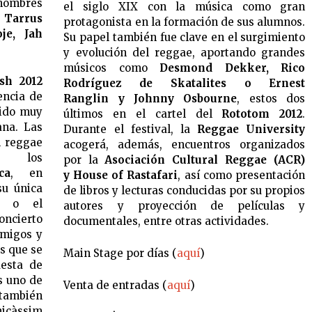
 nombres
el siglo XIX con la música como gran
o
Tarrus
protagonista en la formación de sus alumnos.
je, Jah
Su papel también fue clave en el surgimiento
y evolución del reggae, aportando grandes
músicos como
Desmond Dekker, Rico
sh 2012
Rodríguez de Skatalites o Ernest
encia de
Ranglin y Johnny Osbourne
, estos dos
sido muy
últimos en el cartel del
Rototom 2012
.
ana. Las
Durante el festival, la
Reggae University
l reggae
acogerá, además, encuentros organizados
; los
por la
Asociación Cultural Reggae (ACR)
ca
, en
y House of Rastafari
, así como presentación
su única
de libros y lecturas conducidas por su propios
; o el
autores y proyección de películas y
oncierto
documentales, entre otras actividades.
amigos y
as que se
Main Stage por días (
aquí
)
esta de
s uno de
Venta de entradas (
aquí
)
ambién
nicàssim