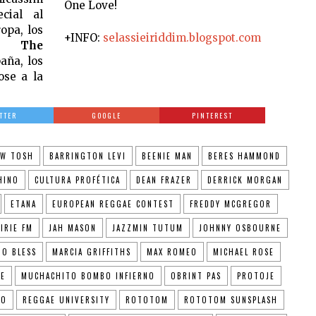
One Love!
cial al
opa, los
+INFO:
selassieiriddim.blogspot.com
& The
aña, los
ose a la
TTER
GOOGLE
PINTEREST
EW TOSH
BARRINGTON LEVI
BEENIE MAN
BERES HAMMOND
HINO
CULTURA PROFÉTICA
DEAN FRAZER
DERRICK MORGAN
ETANA
EUROPEAN REGGAE CONTEST
FREDDY MCGREGOR
IRIE FM
JAH MASON
JAZZMIN TUTUM
JOHNNY OSBOURNE
NO BLESS
MARCIA GRIFFITHS
MAX ROMEO
MICHAEL ROSE
GE
MUCHACHITO BOMBO INFIERNO
OBRINT PAS
PROTOJE
NO
REGGAE UNIVERSITY
ROTOTOM
ROTOTOM SUNSPLASH