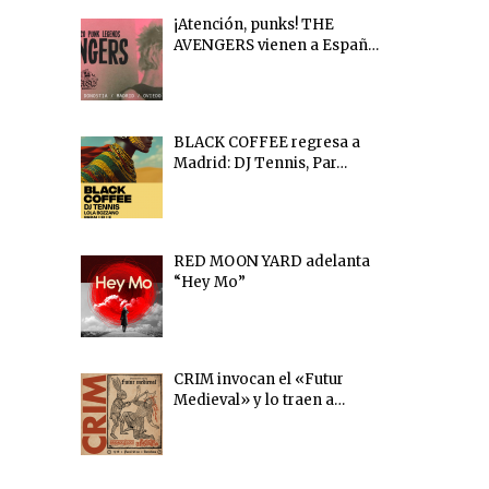
¡Atención, punks! THE
AVENGERS vienen a Españ…
BLACK COFFEE regresa a
Madrid: DJ Tennis, Par…
RED MOON YARD adelanta
“Hey Mo”
CRIM invocan el «Futur
Medieval» y lo traen a…