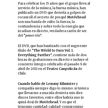
Para celebrar los 35 años que el grupo lleva al
servicio de la música, la buena música, han
publicado un DVD que desvela a golpes de
rocanroll el secreto de porqué
Motörhead
son una banda de culto: la fuerza, la
contundencia y sobre todo la energía que
irradian en directo, verdadera razón de ser
del “
power trío
”.
El DVD, que han bautizado con el sugerente
título de “
The Wörld Is Ours
Vol. 1.
Everything Further
”, contiene más de dos
horas de grabaciones en directo e incluye el
concierto íntegro celebrado el pasado 9 de
abril de 2011 en el
Teatro Caupolicán
de
Chile.
Cuando hablo de
Lemmy Kilmister
y
compañía siempre digo lo mismo: si tuviera
que llevarme a una isla desierta mis diez
discos favoritos, entre ellos habría uno (o
quizá dos) de
Motörhead
. Y es que el
trinomio cantidad-calidad-compromiso