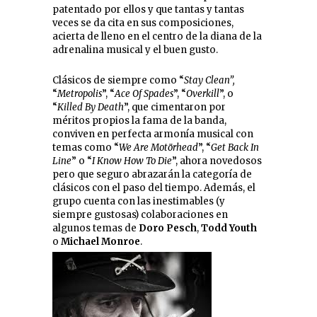
patentado por ellos y que tantas y tantas
veces se da cita en sus composiciones,
acierta de lleno en el centro de la diana de la
adrenalina musical y el buen gusto.
Clásicos de siempre como “
Stay Clean”,
“
Metropolis
”, “
Ace Of Spades
”, “
Overkill
”, o
“
Killed By Death
”, que cimentaron por
méritos propios la fama de la banda,
conviven en perfecta armonía musical con
temas como “
We Are Motörhead
”, “
Get Back In
Line
” o “
I Know How To Die
”, ahora novedosos
pero que seguro abrazarán la categoría de
clásicos con el paso del tiempo. Además, el
grupo cuenta con las inestimables (y
siempre gustosas) colaboraciones en
algunos temas de
Doro Pesch
,
Todd Youth
o
Michael Monroe
.