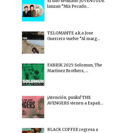
El dúo sevillano JUVENTUDE
lanzan “Mis Pecado…
TELOMANTE a.k.a Jose
Guerrero vuelve “Al marg…
FABRIK 2025: Solomun, The
Martinez Brothers, …
¡Atención, punks! THE
AVENGERS vienen a Españ…
BLACK COFFEE regresa a