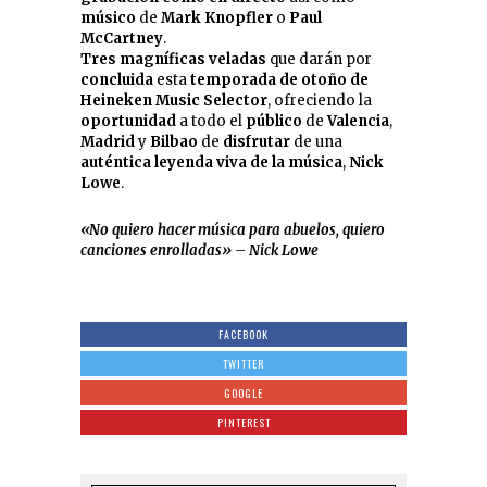
músico
de
Mark Knopfler
o
Paul
McCartney
.
Tres magníficas veladas
que darán por
concluida
esta
temporada de otoño de
Heineken Music
Selector
, ofreciendo la
oportunidad
a todo el
público
de
Valencia
,
Madrid
y
Bilbao
de
disfrutar
de una
auténtica leyenda viva de la música
,
Nick
Lowe
.
«No quiero hacer música para abuelos, quiero
canciones enrolladas» – Nick Lowe
FACEBOOK
TWITTER
GOOGLE
PINTEREST