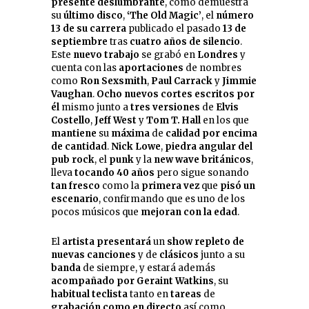
presente
deslumbrante
, como demuestra
su
último disco
,
‘The Old Magic’
, el
número
13 de su carrera
publicado el pasado
13 de
septiembre
tras
cuatro años de
silencio
.
Este
nuevo trabajo
se grabó en
Londres
y
cuenta con las
aportaciones
de nombres
como
Ron Sexsmith
,
Paul Carrack
y
Jimmie
Vaughan
.
Ocho nuevos cortes
escritos por
él
mismo junto a
tres versiones
de
Elvis
Costello
,
Jeff West
y
Tom T. Hall
en los que
mantiene
su
máxima
de
calidad por encima
de cantidad
.
Nick Lowe
,
piedra angular del
pub rock
, el
punk
y la
new wave británicos
,
lleva
tocando
40 años
pero sigue sonando
tan fresco
como la
primera vez
que
pisó un
escenario
, confirmando que es uno de los
pocos músicos que
mejoran con la edad
.
El
artista
presentará
un
show repleto de
nuevas canciones
y de
clásicos
junto a su
banda
de siempre, y estará además
acompañado por Geraint Watkins
, su
habitual teclista
tanto en
tareas
de
grabación
como en directo
así como