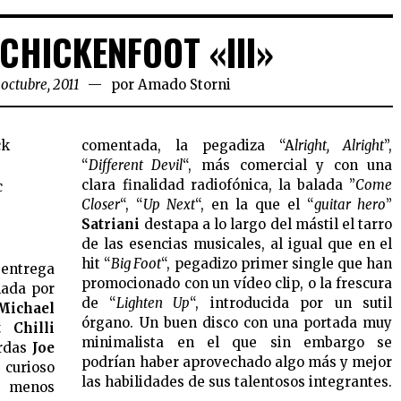
 CHICKENFOOT «III»
 octubre, 2011
por
Amado Storni
ck
comentada, la pegadiza “A
lright, Alright
”,
“
Different Devil
“, más comercial y con una
clara finalidad radiofónica, la balada ”
Come
c
Closer
“, “
Up Next
“, en la que el “
guitar hero
”
Satriani
destapa a lo largo del mástil el tarro
5
de las esencias musicales, al igual que en el
hit “
Big Foot
“, pegadizo primer single que han
ntrega
promocionado con un vídeo clip, o la frescura
mada por
de “
Lighten Up
“, introducida por un sutil
Michael
órgano. Un buen disco con una portada muy
 Chilli
minimalista en el que sin embargo se
erdas
Joe
podrían haber aprovechado algo más y mejor
 curioso
las habilidades de sus talentosos integrantes.
o menos