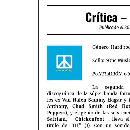
Crítica –
Publicado el 26
Género: Hard ro
Sello: eOne Musi
PUNTUACIÓN
: 6,
La segunda e
discográfica de la súper banda for
los ex
Van Halen
Sammy Hagar
y
Anthony
,
Chad Smith
(
Red Hot
Peppers)
, y el genio de las seis cu
Satriani
, –
Chickenfoot
-, lleva el
título de “
III
” (1). Con un sonid