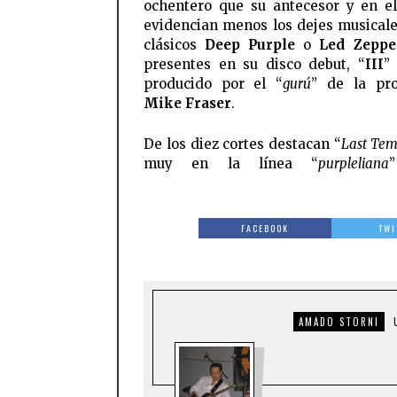
ochentero que su antecesor y en e
evidencian menos los dejes musicale
clásicos
Deep Purple
o
Led Zeppe
presentes en su disco debut, “
III
”
producido por el “
gurú
” de la pro
Mike Fraser
.
De los diez cortes destacan “
Last Tem
muy en la línea “
purpleliana
FACEBOOK
TWI
AMADO STORNI