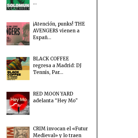
…
¡Atención, punks! THE
AVENGERS vienen a
Españ…
BLACK COFFEE
regresa a Madrid: DJ
Tennis, Par…
RED MOON YARD
adelanta “Hey Mo”
CRIM invocan el «Futur
Medieval» y lo traen