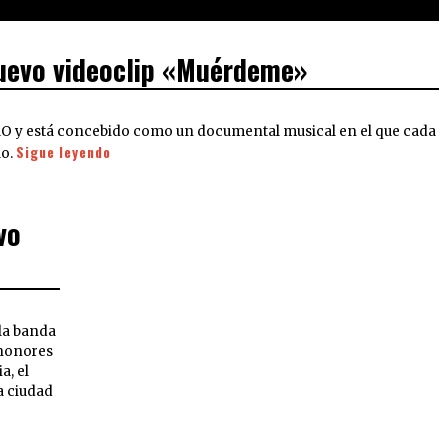
uevo videoclip «Muérdeme»
O y está concebido como un documental musical en el que cada
Sigue leyendo
lo.
vo
 la banda
 honores
a, el
a ciudad