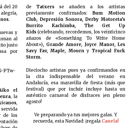
rá del 20
de
Tatxers
se añaden a los artistas
alegría,
previamente confirmados:
Bum Motion
inos
.
Club, Depresión Sonora, Derby Motoreta’s
Burrito Kachimba, The Get Up
Kids
(celebrando, recordemos, los veinticinco
nuevas y
añazos de «Something To Write Home
suman al
About»)
, Grande Amore, Joyce Manor, Les
eño justo
Savy Fav, Maple, Mourn
y
Tropical Fuck
asa por
Storm.
Dieciocho artistas pues ya confirmandos en
eG-PTw-
la cita indispensable del verano en
Andalucía, esa maravilla de fiesta (más que
festival) que por incluir incluye hasta un
Aiko el
auténtico carnaval de disfraces ¡en pleno
enra
, la
agosto!
xicanos
,
 servida
Ve preparando ya tus mejores galas. Y
r de los
recuerda, esta Navidad: ¡regala
Canela!
entación
 show de