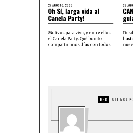
27 AGOSTO, 2023
22 AGO
Oh Sí, larga vida al
CAN
Canela Party!
guí
Motivos para vivir, y entre ellos
Desd
el Canela Party. Qué bonito
hasta
compartir unos días con todos
nuev
HRB
ULTIMOS P