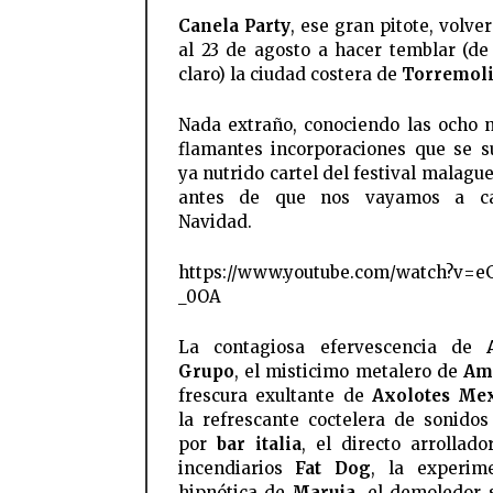
Canela Party
, ese gran pitote, volve
al 23 de agosto a hacer temblar (de 
claro) la ciudad costera de
Torremol
Nada extraño, conociendo las ocho 
flamantes incorporaciones que se 
ya nutrido cartel del festival malagu
antes de que nos vayamos a c
Navidad.
https://www.youtube.com/watch?v=
_0OA
La contagiosa efervescencia de
Grupo
, el misticimo metalero de
Am
frescura exultante de
Axolotes Me
la refrescante coctelera de sonidos
por
bar italia
, el directo arrollado
incendiarios
Fat Dog
, la experim
hipnótica de
Maruja
, el demoledor