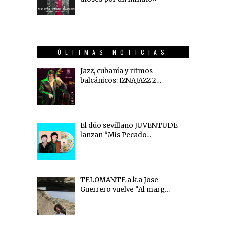
ÚLTIMAS NOTICIAS
Jazz, cubanía y ritmos
balcánicos: IZNAJAZZ 2…
El dúo sevillano JUVENTUDE
lanzan “Mis Pecado…
TELOMANTE a.k.a Jose
Guerrero vuelve “Al marg…