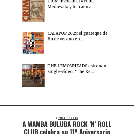
CRIM invocan el «Futur
Medieval» y lo traen a…
CALAPOP 2025: el guateque de
fin de verano en…
THE LEMONHEADS estrenan
single-vídeo: “The Ke…
POST PREVIO
A WAMBA BULUBA ROCK ‘N’ ROLL
CLUB celebra su 11º Aniversario