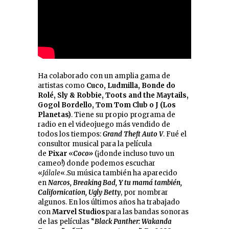
Ha colaborado con un amplia gama de
artistas como
Cuco, Ludmilla, Bonde do
Rolé, Sly & Robbie, Toots and the Maytails,
Gogol Bordello, Tom Tom Club o J (Los
Planetas)
. Tiene su propio programa de
radio en el videojuego más vendido de
todos los tiempos:
Grand Theft Auto V
. Fué el
consultor musical para la película
de
Pixar
«
Coco»
(¡donde incluso tuvo un
cameo!) donde podemos escuchar
«
Jálale
«.Su música también ha aparecido
en
Narcos, Breaking Bad, Y tu mamá también,
Californication, Ugly Betty
, por nombrar
algunos. En los últimos años ha trabajado
con
Marvel Studios
para las bandas sonoras
de las películas “
Black Panther: Wakanda