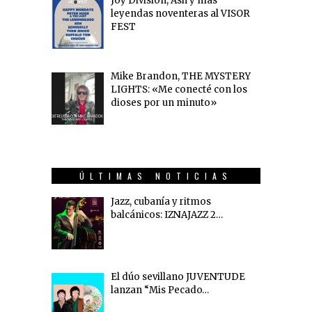
Joy Division, Ash y más
leyendas noventeras al VISOR
FEST
Mike Brandon, THE MYSTERY
LIGHTS: «Me conecté con los
dioses por un minuto»
ÚLTIMAS NOTICIAS
Jazz, cubanía y ritmos
balcánicos: IZNAJAZZ 2…
El dúo sevillano JUVENTUDE
lanzan “Mis Pecado…