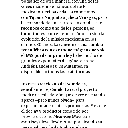
podía ser de otra manera, con una de las
voces más emblemáticas del rock
mexicano:
Ceci Bastida
. La conocimos
con
Tijuana No
, junto a
Julieta Venegas
, pero
ha consolidado una carrera en donde se le
reconoce como uno de los personajes
importantes para entender cómo ha sido la
evolución de la música mexicana en los
últimos 30 años. La canción es
una
cumbia
psicodélica con ese toque mágico que sólo
el IMS puede imprimirle
y bebe mucho de
grandes exponentes del género como
Andrés Landeros u Os Mutantes. Ya
disponible en todas las plataformas.
Instituto Mexicano del Sonido
es,
sencillamente,
Camilo Lara
; el proyecto
madre de este defeño que de vez en cuando
aparca –pero nunca olvida– para
experimentar con otras propuestas. Y es que
el deejay y productor conocido por
proyectos como
Mexrrisey
(México +
Morrisey) lleva desde 2004 practicando su
personal mezcla de funk, cumbia y