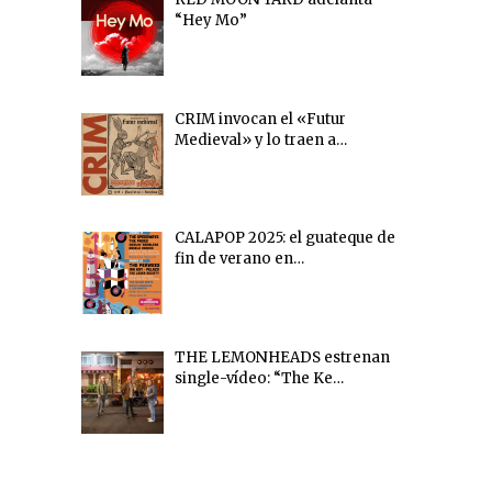
“Hey Mo”
CRIM invocan el «Futur
Medieval» y lo traen a…
CALAPOP 2025: el guateque de
fin de verano en…
THE LEMONHEADS estrenan
single-vídeo: “The Ke…