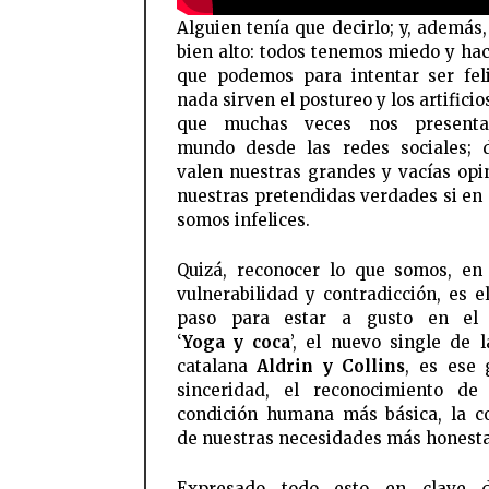
Alguien tenía que decirlo; y, además,
bien alto: todos tenemos miedo y ha
que podemos para intentar ser fel
nada sirven el postureo y los artificio
que muchas veces nos present
mundo desde las redes sociales; 
valen nuestras grandes y vacías opi
nuestras pretendidas verdades si en 
somos infelices.
Quizá, reconocer lo que somos, en
vulnerabilidad y contradicción, es e
paso para estar a gusto en el
‘
Yoga y coca
’, el nuevo single de 
catalana
Aldrin y Collins
, es ese 
sinceridad, el reconocimiento de
condición humana más básica, la c
de nuestras necesidades más honesta
Expresado todo esto en clave 