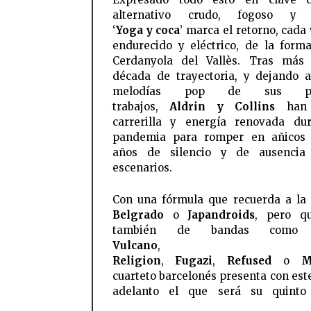
alternativo crudo, fogoso y d
‘
Yoga y coca
’ marca el retorno, cada
endurecido y eléctrico, de la form
Cerdanyola del Vallès. Tras más
década de trayectoria, y dejando a
melodías pop de sus pri
trabajos,
Aldrin y Collins
han 
carrerilla y energía renovada du
pandemia para romper en añicos 
años de silencio y de ausencia
escenarios.
Con una fórmula que recuerda a la
Belgrado
o
Japandroids
, pero q
también de bandas com
Vulcano
Religion
,
Fugazi
,
Refused
o
M
cuarteto barcelonés presenta con est
adelanto el que será su quinto 