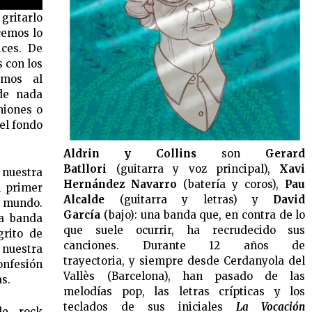
 gritarlo
cemos lo
ices. De
s con los
amos al
de nada
niones o
el fondo
Aldrin y Collins
son
Gerard
Batllori
(guitarra y voz principal),
Xavi
 nuestra
Hernández Navarro
(batería y coros),
Pau
l primer
Alcalde
(guitarra y letras) y
David
 mundo.
García
(bajo): una banda que, en contra de lo
la banda
que suele ocurrir, ha recrudecido sus
grito de
canciones. Durante 12 años de
 nuestra
trayectoria, y siempre desde Cerdanyola del
onfesión
Vallès (Barcelona), han pasado de las
s.
melodías pop, las letras crípticas y los
teclados de sus iniciales
La Vocación
de rock