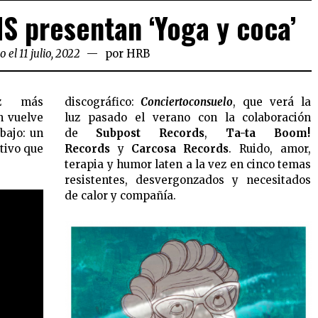
S presentan ‘Yoga y coca’
 el 11 julio, 2022
por
HRB
z más
discográfico:
Conciertoconsuelo
, que verá la
án vuelve
luz pasado el verano con la colaboración
bajo: un
de
Subpost Records
,
Ta-ta Boom!
ativo que
Records
y
Carcosa Records
. Ruido, amor,
terapia y humor laten a la vez en cinco temas
resistentes, desvergonzados y necesitados
de calor y compañía.