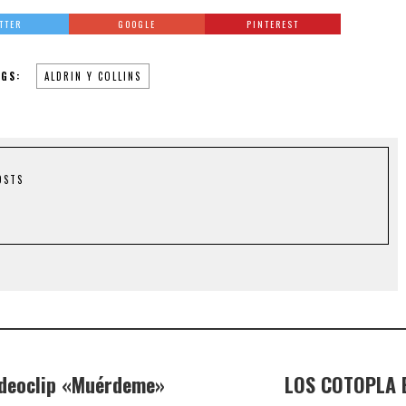
TTER
GOOGLE
PINTEREST
AGS:
ALDRIN Y COLLINS
OSTS
ideoclip «Muérdeme»
LOS COTOPLA B