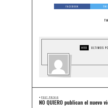
FACEBOOK
TWI
T
HRB
ULTIMOS P
POST PREVIO
NO QUIERO publican el nuevo v