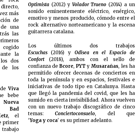
Optimista
(2012) y
Volador Trueno
(2014) a un
irecto,
sonido eminentemente eléctrico, enérgico,
 vez más
emotivo y menos producido, cómodo entre el
ación de
rock alternativo norteamericano y la escena
 de una
guitarrera catalana.
trás las
meros
Los últimos dos trabajos
cogido
Escuchas
(2016) y
Odisea en el Espacio de
rante la
Confort
(2018), ambos con el sello de
los dos
confianza de
Bcore
,
PYT
y
Musarañas
, les ha
 de los
permitido ofrecer decenas de conciertos en
toda la península y en espacios, festivales e
iniciativas de todo tipo en Catalunya. Hasta
 de
Viva
que llegó la pandemia del covid, que les ha
ue bebe
sumido en cierta invisibilidad. Ahora vuelven
o
Nueva
con un nuevo trabajo discográfico de cinco
,
Bad
temas:
Conciertoconsuelo
, del que
etz
, el
‘
Yoga y coca
’ es su primer adelanto.
e primer
trabajo