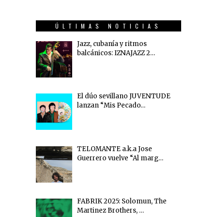
ÚLTIMAS NOTICIAS
Jazz, cubanía y ritmos
balcánicos: IZNAJAZZ 2…
El dúo sevillano JUVENTUDE
lanzan “Mis Pecado…
TELOMANTE a.k.a Jose
Guerrero vuelve “Al marg…
FABRIK 2025: Solomun, The
Martinez Brothers, …