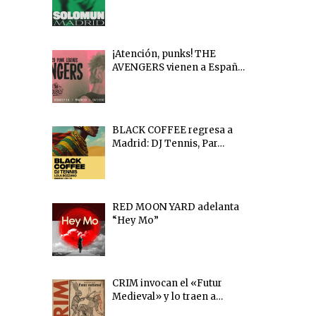
¡Atención, punks! THE
AVENGERS vienen a Españ…
BLACK COFFEE regresa a
Madrid: DJ Tennis, Par…
RED MOON YARD adelanta
“Hey Mo”
CRIM invocan el «Futur
Medieval» y lo traen a…