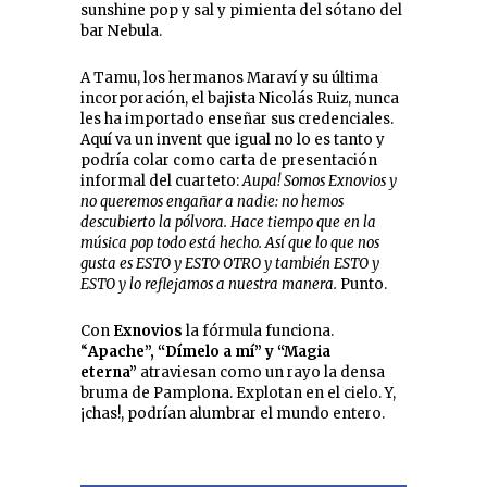
sunshine pop y sal y pimienta del sótano del
bar Nebula.
A Tamu, los hermanos Maraví y su última
incorporación, el bajista Nicolás Ruiz, nunca
les ha importado enseñar sus credenciales.
Aquí va un invent que igual no lo es tanto y
podría colar como carta de presentación
informal del cuarteto:
Aupa! Somos Exnovios y
no queremos engañar a nadie: no hemos
descubierto la pólvora. Hace tiempo que en la
música pop todo está hecho. Así que lo que nos
gusta es ESTO y ESTO OTRO y también ESTO y
ESTO y lo reflejamos a nuestra manera.
Punto.
Con
Exnovios
la fórmula funciona.
“
Apache”, “Dímelo a mí” y “Magia
eterna”
atraviesan como un rayo la densa
bruma de Pamplona. Explotan en el cielo. Y,
¡chas!, podrían alumbrar el mundo entero.