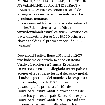
MANSON, A PERFECT CIRCLE, BULLET FOR
MY VALENTINE, CLUTCH, TESSERACT y
GALACTIC EMPIRE estrenan un cartel de
envergadura que irá confirmándose en las
próximas semanas.
Los abonos saldrán a la venta, solo online, el
martes 7 de noviembre a las 10h en
www.downloadfestival.es, www.livenation.es
y www.ticketmaster.es Los 10.000 primeros
abonos saldrán al precio especial de 130€
(+gastos).
Download Festival llegó a Madrid en 2017
tras haberse celebrado 14 años en Reino
Unido y 1 edición en Francia. España se
convertía así en el privilegiado tercer país en
acoger el legendario festival de rock y metal,
el más importante del mundo. Y la respuesta
fue rotunda, más de 100.000 asistentes
pasaron por la primera edición de
Download Festival Madrid procedentes de
todos los puntos del país. Se acabó la espera,
Download Festival Madrid 2018 ya está aquí,
dispuesto a ofrecer los directos de los