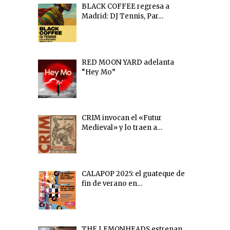
BLACK COFFEE regresa a
Madrid: DJ Tennis, Par…
RED MOON YARD adelanta
“Hey Mo”
CRIM invocan el «Futur
Medieval» y lo traen a…
CALAPOP 2025: el guateque de
fin de verano en…
THE LEMONHEADS estrenan