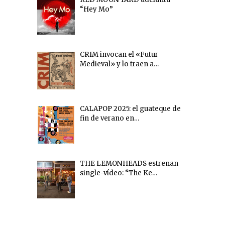
“Hey Mo”
CRIM invocan el «Futur
Medieval» y lo traen a…
CALAPOP 2025: el guateque de
fin de verano en…
THE LEMONHEADS estrenan
single-vídeo: “The Ke…