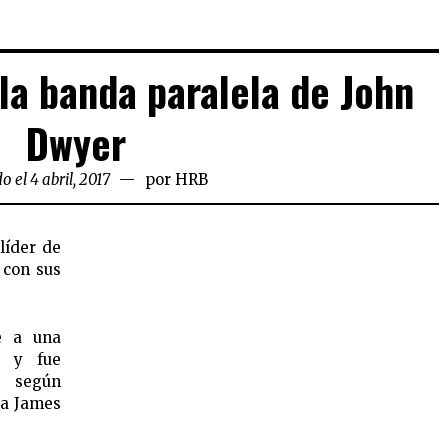
la banda paralela de John
Dwyer
o el 4 abril, 2017
por
HRB
 líder de
 con sus
ce a una
s y fue
e según
 a James