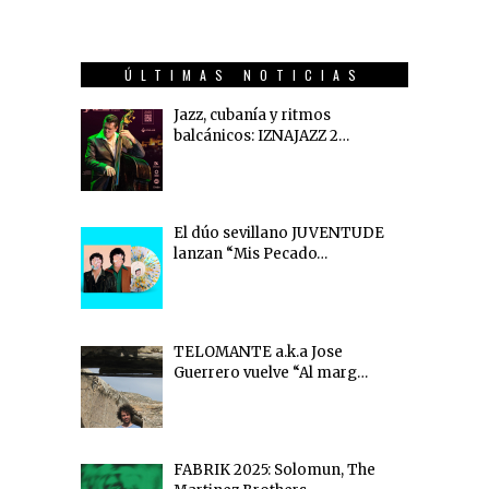
ÚLTIMAS NOTICIAS
Jazz, cubanía y ritmos
balcánicos: IZNAJAZZ 2…
El dúo sevillano JUVENTUDE
lanzan “Mis Pecado…
TELOMANTE a.k.a Jose
Guerrero vuelve “Al marg…
FABRIK 2025: Solomun, The