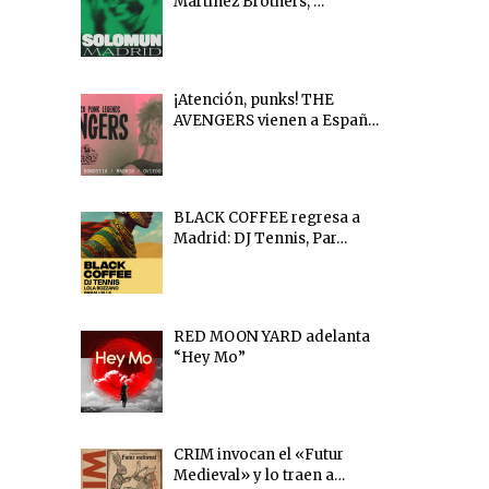
Martinez Brothers, …
¡Atención, punks! THE
AVENGERS vienen a Españ…
BLACK COFFEE regresa a
Madrid: DJ Tennis, Par…
RED MOON YARD adelanta
“Hey Mo”
CRIM invocan el «Futur
Medieval» y lo traen a…