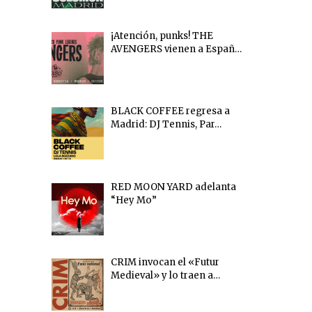
¡Atención, punks! THE
AVENGERS vienen a Españ…
BLACK COFFEE regresa a
Madrid: DJ Tennis, Par…
RED MOON YARD adelanta
“Hey Mo”
CRIM invocan el «Futur
Medieval» y lo traen a…