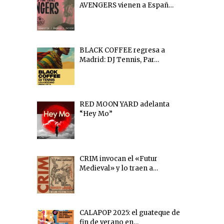
AVENGERS vienen a Españ…
BLACK COFFEE regresa a
Madrid: DJ Tennis, Par…
RED MOON YARD adelanta
“Hey Mo”
CRIM invocan el «Futur
Medieval» y lo traen a…
CALAPOP 2025: el guateque de
fin de verano en…