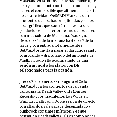
Malasaña es la intensa actividad musical, de
ocio y cultural tanto nocturna como diurna y
ese es el combustible que alimenta el espíritu
de esta actividad. GetMAD! Market es un
encuentro de diseñadores, tiendas y sellos
discográficos que sacarán a la venta sus
productos en el interior de uno de los bares
con más solera de Malasaña, Madklyn.
Desde las 12 de la mañana hasta las 7 de la
tarde y con entrada totalmente libre
GetMAD! os invita a pasar el día curioseando,
comprando y disfrutando del ambiente de
Madklyn todo ello acompañado de una
sesión musical a los platos con DJs
seleccionados para la ocasión.
Jueves 26 de enero: se inaugura el Ciclo
GetMAD! con los conciertos de la banda
californiana Death Valley Girls (Burger
Records) y los madrileños Los Wilds en
Wurlitzer Ballroom. Doble sesión de directo
con altas dosis de garage desenfadado y
punk-rock con tintes místicos. Y es que
pensar en Death Valley Girls es como poner