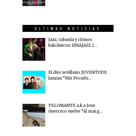
ÚLTIMAS NOTICIAS
Jazz, cubanía y ritmos
balcánicos: IZNAJAZZ 2…
El dúo sevillano JUVENTUDE
lanzan “Mis Pecado…
TELOMANTE a.k.a Jose
Guerrero vuelve “Al marg…