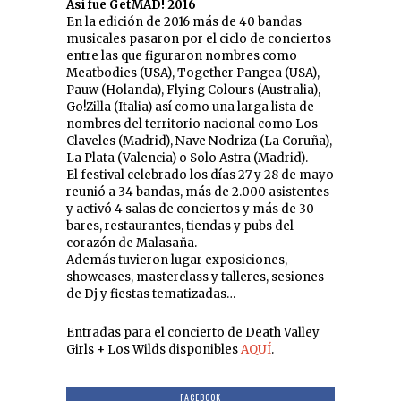
Así fue GetMAD! 2016
En la edición de 2016 más de 40 bandas
musicales pasaron por el ciclo de conciertos
entre las que figuraron nombres como
Meatbodies (USA), Together Pangea (USA),
Pauw (Holanda), Flying Colours (Australia),
Go!Zilla (Italia) así como una larga lista de
nombres del territorio nacional como Los
Claveles (Madrid), Nave Nodriza (La Coruña),
La Plata (Valencia) o Solo Astra (Madrid).
El festival celebrado los días 27 y 28 de mayo
reunió a 34 bandas, más de 2.000 asistentes
y activó 4 salas de conciertos y más de 30
bares, restaurantes, tiendas y pubs del
corazón de Malasaña.
Además tuvieron lugar exposiciones,
showcases, masterclass y talleres, sesiones
de Dj y fiestas tematizadas…
Entradas para el concierto de Death Valley
Girls + Los Wilds disponibles
AQUÍ
.
FACEBOOK